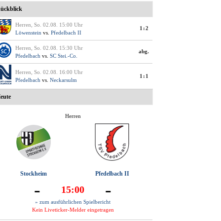
ückblick
Herren, So. 02.08. 15:00 Uhr
1:2
Löwenstein
vs.
Pfedelbach II
Herren, So. 02.08. 15:30 Uhr
abg.
Pfedelbach
vs.
SC Stei.-Co.
Herren, So. 02.08. 16:00 Uhr
1:1
Pfedelbach
vs.
Neckarsulm
eute
Herren
Stockheim
Pfedelbach II
-
-
15:00
» zum ausführlichen Spielbericht
Kein Liveticker-Melder eingetragen