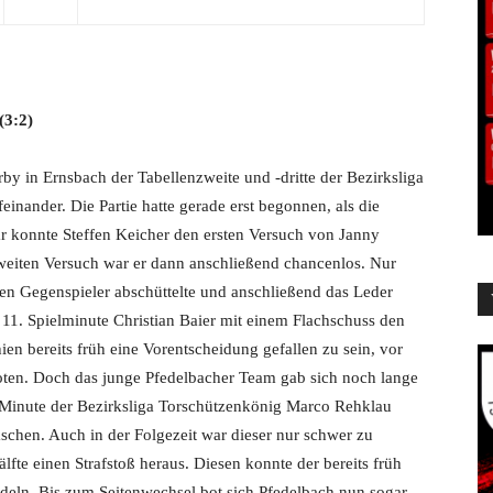
(3:2)
rby in Ernsbach der Tabellenzweite und ‐dritte der Bezirksliga
inander. Die Partie hatte gerade erst begonnen, als die
ar konnte Steffen Keicher den ersten Versuch von Janny
weiten Versuch war er dann anschließend chancenlos. Nur
inen Gegenspieler abschüttelte und anschließend das Leder
r 11. Spielminute Christian Baier mit einem Flachschuss den
en bereits früh eine Vorentscheidung gefallen zu sein, vor
ten. Doch das junge Pfedelbacher Team gab sich noch lange
7. Minute der Bezirksliga Torschützenkönig Marco Rehklau
aschen. Auch in der Folgezeit war dieser nur schwer zu
lfte einen Strafstoß heraus. Diesen konnte der bereits früh
ln. Bis zum Seitenwechsel bot sich Pfedelbach nun sogar