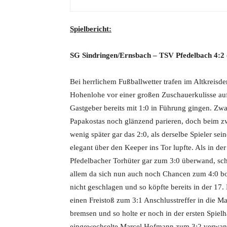
Spielbericht:
SG Sindringen/Ernsbach
– TSV Pfedelbach 4:2
Bei herrlichem Fußballwetter trafen im Altkreisde
Hohenlohe vor einer großen Zuschauerkulisse aufe
Gastgeber bereits mit 1:0 in Führung gingen. Zw
Papakostas noch glänzend parieren, doch beim z
wenig später gar das 2:0, als derselbe Spieler se
elegant über den Keeper ins Tor lupfte. Als in de
Pfedelbacher Torhüter gar zum 3:0 überwand, schi
allem da sich nun auch noch Chancen zum 4:0 bo
nicht geschlagen und so köpfte bereits in der 1
einen Freistoß zum 3:1 Anschlusstreffer in die M
bremsen und so holte er noch in der ersten Spielhä
eingewechselte Marcel Hofmann zum 3:2 verwande