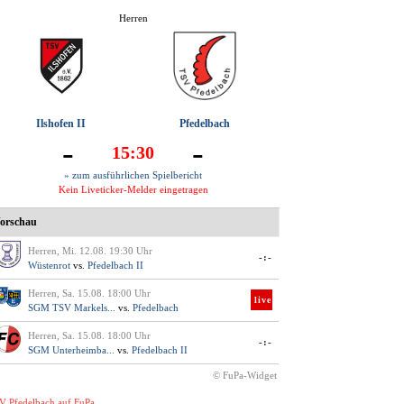
Herren
Ilshofen II
Pfedelbach
-
-
15:30
» zum ausführlichen Spielbericht
Kein Liveticker-Melder eingetragen
orschau
Herren, Mi. 12.08. 19:30 Uhr
-:-
Wüstenrot
vs.
Pfedelbach II
Herren, Sa. 15.08. 18:00 Uhr
live
SGM TSV Markels...
vs.
Pfedelbach
Herren, Sa. 15.08. 18:00 Uhr
-:-
SGM Unterheimba...
vs.
Pfedelbach II
© FuPa-Widget
V Pfedelbach auf FuPa