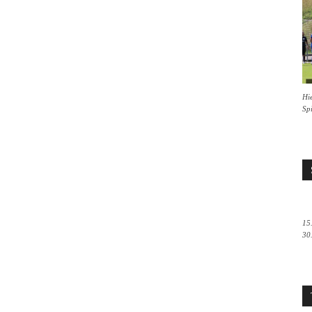
Hie
Sp
15
30