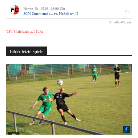
Herren, Sa. 15.08. 18:00 Uhr
-:-
SGM Unterheimba...
vs.
Pfedelbach II
© FuPa-Widget
TSV Pfedelbach auf FuPa
Bilder letzte Spiele