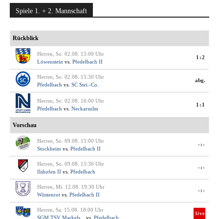
Spiele 1. + 2. Mannschaft
Rückblick
Herren, So. 02.08. 15:00 Uhr
1:2
Löwenstein
vs.
Pfedelbach II
Herren, So. 02.08. 15:30 Uhr
abg.
Pfedelbach
vs.
SC Stei.-Co.
Herren, So. 02.08. 16:00 Uhr
1:1
Pfedelbach
vs.
Neckarsulm
Vorschau
Herren, So. 09.08. 15:00 Uhr
-:-
Stockheim
vs.
Pfedelbach II
Herren, So. 09.08. 15:30 Uhr
-:-
Ilshofen II
vs.
Pfedelbach
Herren, Mi. 12.08. 19:30 Uhr
-:-
Wüstenrot
vs.
Pfedelbach II
Herren, Sa. 15.08. 18:00 Uhr
live
SGM TSV Markels...
vs.
Pfedelbach