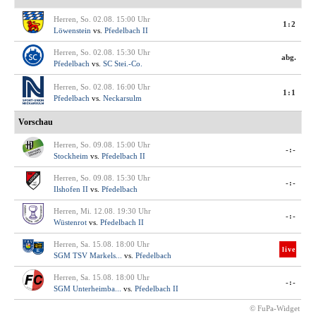
Herren, So. 02.08. 15:00 Uhr
1:2
Löwenstein
vs.
Pfedelbach II
Herren, So. 02.08. 15:30 Uhr
abg.
Pfedelbach
vs.
SC Stei.-Co.
Herren, So. 02.08. 16:00 Uhr
1:1
Pfedelbach
vs.
Neckarsulm
Vorschau
Herren, So. 09.08. 15:00 Uhr
-:-
Stockheim
vs.
Pfedelbach II
Herren, So. 09.08. 15:30 Uhr
-:-
Ilshofen II
vs.
Pfedelbach
Herren, Mi. 12.08. 19:30 Uhr
-:-
Wüstenrot
vs.
Pfedelbach II
Herren, Sa. 15.08. 18:00 Uhr
live
SGM TSV Markels...
vs.
Pfedelbach
Herren, Sa. 15.08. 18:00 Uhr
-:-
SGM Unterheimba...
vs.
Pfedelbach II
© FuPa-Widget