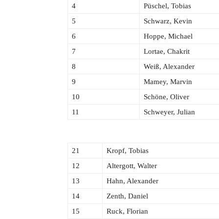
4
Püschel, Tobias
5
Schwarz, Kevin
6
Hoppe, Michael
7
Lortae, Chakrit
8
Weiß, Alexander
9
Mamey, Marvin
10
Schöne, Oliver
11
Schweyer, Julian
21
Kropf, Tobias
12
Altergott, Walter
13
Hahn, Alexander
14
Zenth, Daniel
15
Ruck, Florian