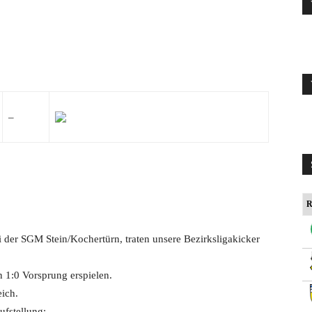
–
R
i der SGM Stein/Kochertürn, traten unsere Bezirksligakicker
n 1:0 Vorsprung erspielen.
eich.
ufstellung: