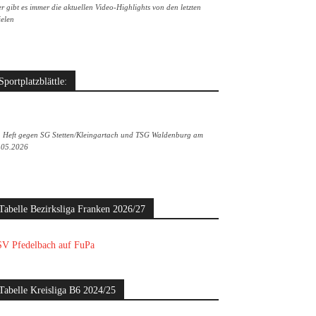
r gibt es immer die aktuellen Video-Highlights von den letzten
ielen
Sportplatzblättle:
. Heft gegen SG Stetten/Kleingartach und TSG Waldenburg am
.05.2026
Tabelle Bezirksliga Franken 2026/27
V Pfedelbach auf FuPa
Tabelle Kreisliga B6 2024/25