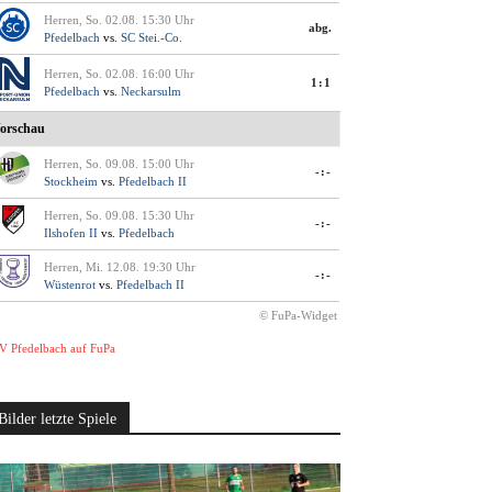
Herren, So. 02.08. 15:30 Uhr
abg.
Pfedelbach
vs.
SC Stei.-Co.
Herren, So. 02.08. 16:00 Uhr
1:1
Pfedelbach
vs.
Neckarsulm
orschau
Herren, So. 09.08. 15:00 Uhr
-:-
Stockheim
vs.
Pfedelbach II
Herren, So. 09.08. 15:30 Uhr
-:-
Ilshofen II
vs.
Pfedelbach
Herren, Mi. 12.08. 19:30 Uhr
-:-
Wüstenrot
vs.
Pfedelbach II
© FuPa-Widget
V Pfedelbach auf FuPa
Bilder letzte Spiele