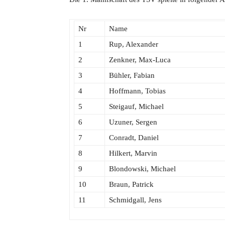
Nr
Name
1
Rup, Alexander
2
Zenkner, Max-Luca
3
Bühler, Fabian
4
Hoffmann, Tobias
5
Steigauf, Michael
6
Uzuner, Sergen
7
Conradt, Daniel
8
Hilkert, Marvin
9
Blondowski, Michael
10
Braun, Patrick
11
Schmidgall, Jens