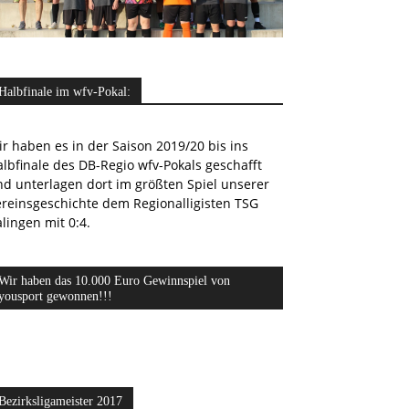
Halbfinale im wfv-Pokal:
r haben es in der Saison 2019/20 bis ins
lbfinale des DB-Regio wfv-Pokals geschafft
nd unterlagen dort im größten Spiel unserer
ereinsgeschichte dem Regionalligisten TSG
lingen mit 0:4.
Wir haben das 10.000 Euro Gewinnspiel von
yousport gewonnen!!!
Bezirksligameister 2017