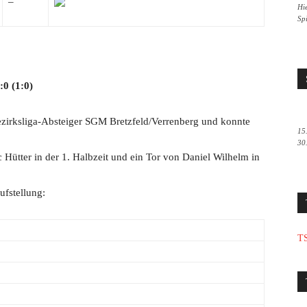
–
Hie
Sp
:0 (1:0)
 Bezirksliga-Absteiger SGM Bretzfeld/Verrenberg und konnte
15
30
Hütter in der 1. Halbzeit und ein Tor von Daniel Wilhelm in
ufstellung:
TS