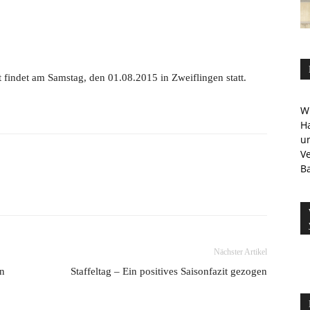
 findet am Samstag, den 01.08.2015 in Zweiflingen statt.
Wi
Ha
u
V
Ba
Nächster Artikel
rn
Staffeltag – Ein positives Saisonfazit gezogen