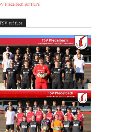
V Pfedelbach auf FuPa
TSV auf fupa