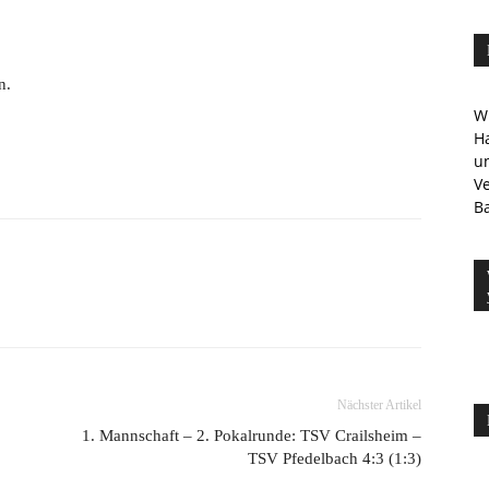
n.
Wi
Ha
u
V
Ba
Nächster Artikel
1. Mannschaft – 2. Pokalrunde: TSV Crailsheim –
TSV Pfedelbach 4:3 (1:3)