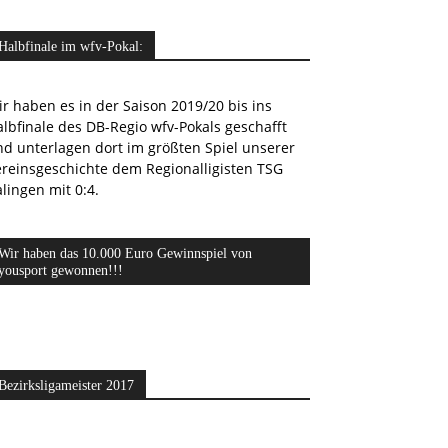
Halbfinale im wfv-Pokal:
r haben es in der Saison 2019/20 bis ins
lbfinale des DB-Regio wfv-Pokals geschafft
nd unterlagen dort im größten Spiel unserer
ereinsgeschichte dem Regionalligisten TSG
lingen mit 0:4.
Wir haben das 10.000 Euro Gewinnspiel von
yousport gewonnen!!!
Bezirksligameister 2017