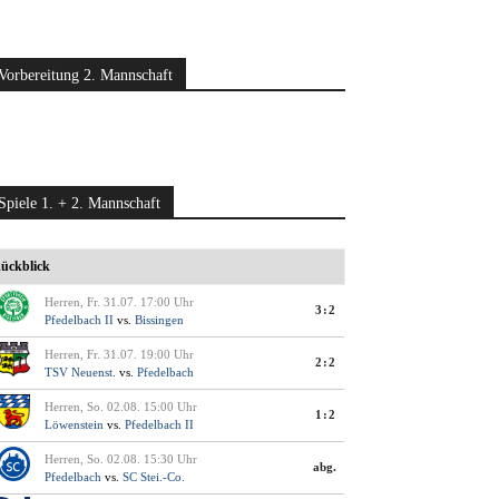
Vorbereitung 2. Mannschaft
Spiele 1. + 2. Mannschaft
ückblick
Herren, Fr. 31.07. 17:00 Uhr
3:2
Pfedelbach II
vs.
Bissingen
Herren, Fr. 31.07. 19:00 Uhr
2:2
TSV Neuenst.
vs.
Pfedelbach
Herren, So. 02.08. 15:00 Uhr
1:2
Löwenstein
vs.
Pfedelbach II
Herren, So. 02.08. 15:30 Uhr
abg.
Pfedelbach
vs.
SC Stei.-Co.