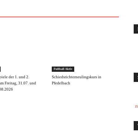
Fußball Aktiv
piele der 1. und 2.
Schiedsrichterneulingskurs in
m Freitag, 31.07. und
Pfedelbach
.08.2026
z