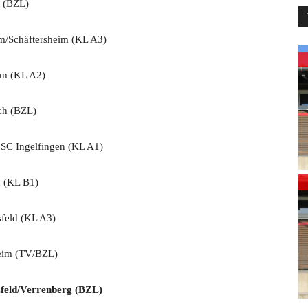
 (BZL)
/Schäftersheim (KL A3)
im (KL A2)
h (BZL)
C Ingelfingen (KL A1)
 (KL B1)
eld (KL A3)
eim (TV/BZL)
eld/Verrenberg (BZL)