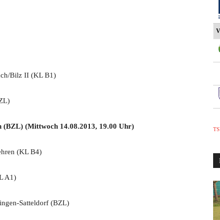
V
h/Bilz II (KL B1)
ZL)
BZL) (Mittwoch 14.08.2013, 19.00 Uhr)
TS
hren (KL B4)
L A1)
gen-Satteldorf (BZL)