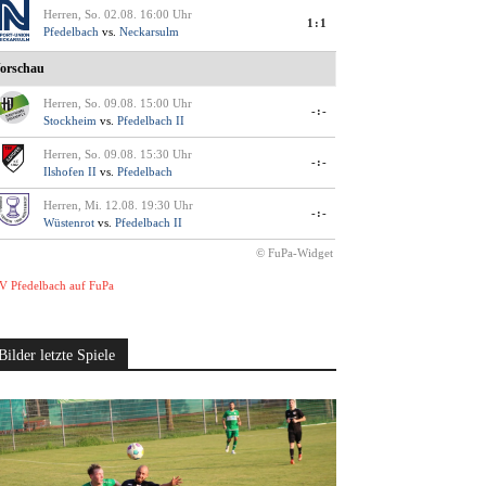
Herren, So. 02.08. 16:00 Uhr
1:1
Pfedelbach
vs.
Neckarsulm
orschau
Herren, So. 09.08. 15:00 Uhr
-:-
Stockheim
vs.
Pfedelbach II
Herren, So. 09.08. 15:30 Uhr
-:-
Ilshofen II
vs.
Pfedelbach
Herren, Mi. 12.08. 19:30 Uhr
-:-
Wüstenrot
vs.
Pfedelbach II
© FuPa-Widget
V Pfedelbach auf FuPa
Bilder letzte Spiele