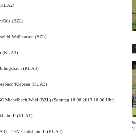
(KL A2)
/Bilz (BZL)
tfeld-Wallhausen (BZL)
n (KL A3)
illingsbach (KL A3)
zbach/Klepsau (KL A3)
C Michelbach/Wald (BZL) (Sonntag 18.08.2013 18.00 Uhr)
heim II (KL A1)
Hie
Sp
) – TSV Crailsheim II (KL A2)