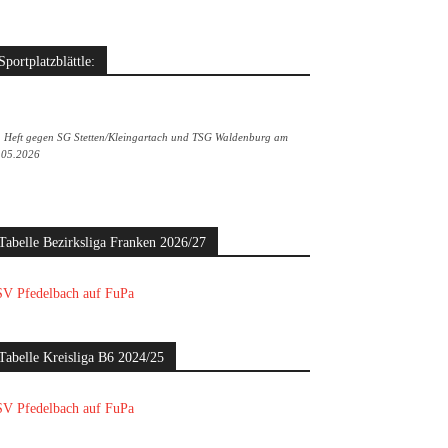
Sportplatzblättle:
. Heft gegen SG Stetten/Kleingartach und TSG Waldenburg am
.05.2026
Tabelle Bezirksliga Franken 2026/27
V Pfedelbach auf FuPa
Tabelle Kreisliga B6 2024/25
V Pfedelbach auf FuPa