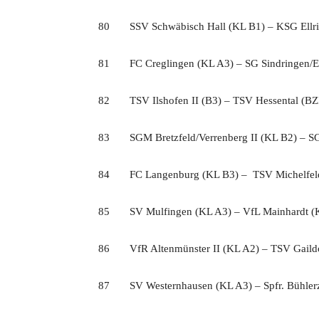
80 SSV Schwäbisch Hall (KL B1) – KSG Ellri
81 FC Creglingen (KL A3) – SG Sindringen/E
82 TSV Ilshofen II (B3) – TSV Hessental (BZ
83 SGM Bretzfeld/Verrenberg II (KL B2) – SG
84 FC Langenburg (KL B3) – TSV Michelfel
85 SV Mulfingen (KL A3) – VfL Mainhardt (
86 VfR Altenmünster II (KL A2) – TSV Gaildo
87 SV Westernhausen (KL A3) – Spfr. Bühlerz