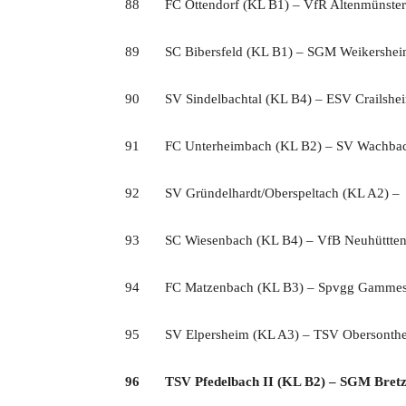
88 FC Ottendorf (KL B1) – VfR Altenmünster
89 SC Bibersfeld (KL B1) – SGM Weikersheim
90 SV Sindelbachtal (KL B4) – ESV Crailshe
91 FC Unterheimbach (KL B2) – SV Wachbac
92 SV Gründelhardt/Oberspeltach (KL A2) – S
93 SC Wiesenbach (KL B4) – VfB Neuhüttten
94 FC Matzenbach (KL B3) – Spvgg Gammesf
95 SV Elpersheim (KL A3) – TSV Obersonth
96 TSV Pfedelbach II (KL B2) – SGM Bretzf