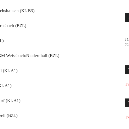
chshausen (KL B3)
rnsbach (BZL)
15
L)
30
M Weissbach/Niedernhall (BZL)
d (KL A1)
TS
KL A1)
rf (KL A1)
ell (BZL)
TS