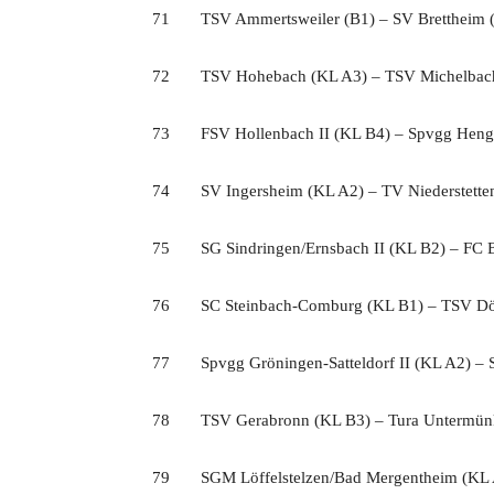
71 TSV Ammertsweiler (B1) – SV Brettheim 
72 TSV Hohebach (KL A3) – TSV Michelbach
73 FSV Hollenbach II (KL B4) – Spvgg Hengs
74 SV Ingersheim (KL A2) – TV Niederstette
75 SG Sindringen/Ernsbach II (KL B2) – FC B
76 SC Steinbach-Comburg (KL B1) – TSV Dör
77 Spvgg Gröningen-Satteldorf II (KL A2) – S
78 TSV Gerabronn (KL B3) – Tura Untermünk
79 SGM Löffelstelzen/Bad Mergentheim (KL A3