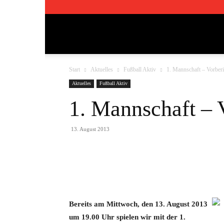
TSV
Start
Aktuelles
Fußball Aktiv
1. Mannschaft – Vorberi
Pfedelbach
Aktuelles
Fußball Aktiv
1. Mannschaft – 
1911
13. August 2013
e.V.
Teilen
Bereits am Mittwoch, den 13. August 2013
um 19.00 Uhr spielen wir mit der 1.