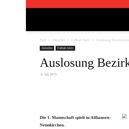
TSV
Start
Aktuelles
Fußball Aktiv
Auslosung Bezirkspokal
Pfedelbach
Aktuelles
Fußball Aktiv
Auslosung Bezirk
1911
6. Juli 2015
e.V.
Teilen
Die 1. Mannschaft spielt in Althausen-
Neunkirchen.