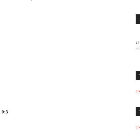
15
30
TS
 0:3
TS