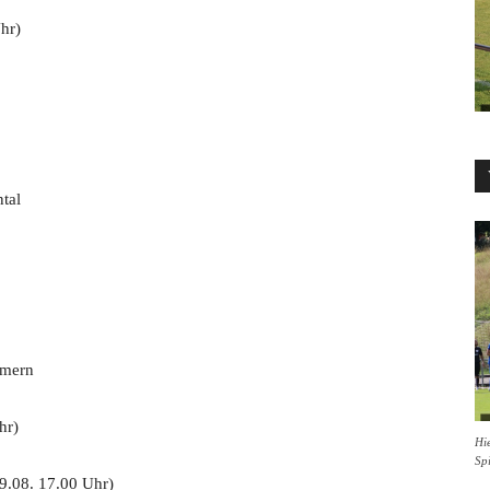
hr)
tal
mmern
hr)
Hie
Sp
9.08. 17.00 Uhr)