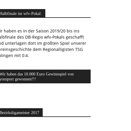
Halbfinale im wfv-Pokal:
r haben es in der Saison 2019/20 bis ins
lbfinale des DB-Regio wfv-Pokals geschafft
nd unterlagen dort im größten Spiel unserer
ereinsgeschichte dem Regionalligisten TSG
lingen mit 0:4.
Wir haben das 10.000 Euro Gewinnspiel von
yousport gewonnen!!!
Bezirksligameister 2017