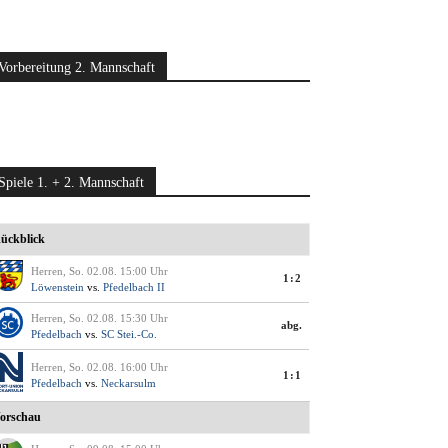
Vorbereitung 2. Mannschaft
Spiele 1. + 2. Mannschaft
ückblick
Herren, So. 02.08. 15:00 Uhr
1:2
Löwenstein
vs.
Pfedelbach II
Herren, So. 02.08. 15:30 Uhr
abg.
Pfedelbach
vs.
SC Stei.-Co.
Herren, So. 02.08. 16:00 Uhr
1:1
Pfedelbach
vs.
Neckarsulm
orschau