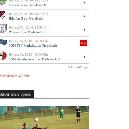
Herren, So. 09.08. 15:00 Uhr
-:-
Stockheim
vs.
Pfedelbach II
Herren, So. 09.08. 15:30 Uhr
-:-
Ilshofen II
vs.
Pfedelbach
Herren, Mi. 12.08. 19:30 Uhr
-:-
Wüstenrot
vs.
Pfedelbach II
Herren, Sa. 15.08. 18:00 Uhr
live
SGM TSV Markels...
vs.
Pfedelbach
Herren, Sa. 15.08. 18:00 Uhr
-:-
SGM Unterheimba...
vs.
Pfedelbach II
© FuPa-Widget
V Pfedelbach auf FuPa
Bilder letzte Spiele