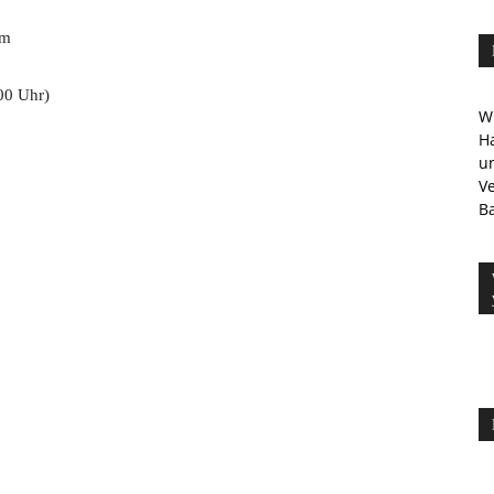
im
00 Uhr)
Wi
Ha
u
V
Ba