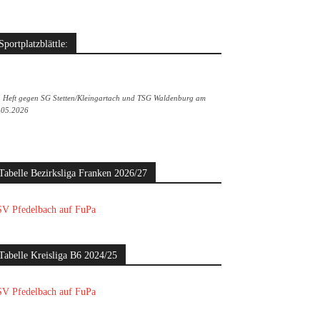
Sportplatzblättle:
. Heft gegen SG Stetten/Kleingartach und TSG Waldenburg am
.05.2026
Tabelle Bezirksliga Franken 2026/27
V Pfedelbach auf FuPa
Tabelle Kreisliga B6 2024/25
V Pfedelbach auf FuPa