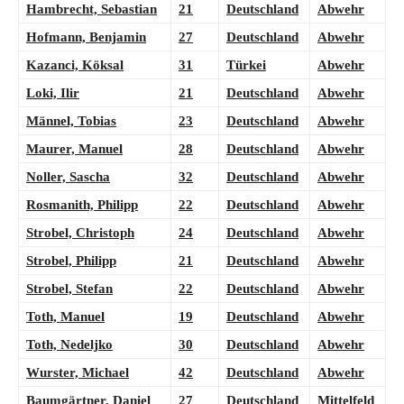
Hambrecht, Sebastian
21
Deutschland
Abwehr
Hofmann, Benjamin
27
Deutschland
Abwehr
Kazanci, Köksal
31
Türkei
Abwehr
Loki, Ilir
21
Deutschland
Abwehr
Männel, Tobias
23
Deutschland
Abwehr
Maurer, Manuel
28
Deutschland
Abwehr
Noller, Sascha
32
Deutschland
Abwehr
Rosmanith, Philipp
22
Deutschland
Abwehr
Strobel, Christoph
24
Deutschland
Abwehr
Strobel, Philipp
21
Deutschland
Abwehr
Strobel, Stefan
22
Deutschland
Abwehr
Toth, Manuel
19
Deutschland
Abwehr
Toth, Nedeljko
30
Deutschland
Abwehr
Wurster, Michael
42
Deutschland
Abwehr
Baumgärtner, Daniel
27
Deutschland
Mittelfeld