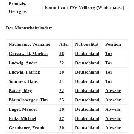
Printizis,
kommt von
TSV Vellberg (Winterpause)
Georgios
Der Mannschaftskader:
Nachname, Vorname
Alter
Nationalität
Position
Gorzawski, Markus
26
Deutschland
Tor
Ludwig, Andre
22
Deutschland
Tor
Ludwig, Patrick
20
Deutschland
Tor
Sommer, Hans
31
Deutschland
Tor
Bader, Jörg
22
Deutschland
Abwehr
Bäumlisberger, Tim
25
Deutschland
Abwehr
Engel, Manuel
28
Deutschland
Abwehr
Fritz, Michael
27
Deutschland
Abwehr
Gernbauer, Frank
30
Deutschland
Abwehr