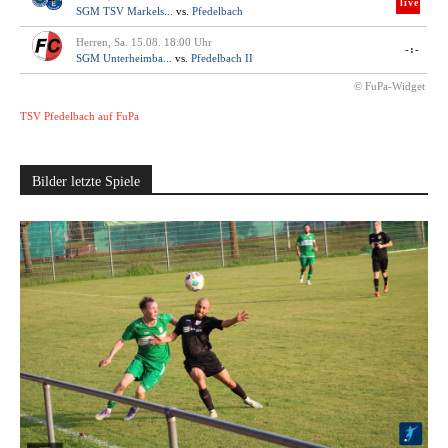
live
SGM TSV Markels...
vs.
Pfedelbach
Herren, Sa. 15.08. 18:00 Uhr
-:-
SGM Unterheimba...
vs.
Pfedelbach II
© FuPa-Widget
TSV Pfedelbach auf FuPa
Bilder letzte Spiele