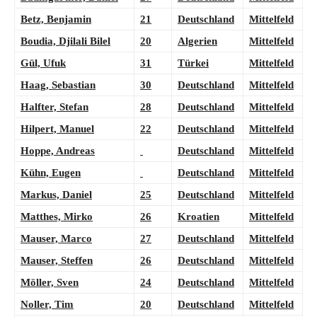
Betz, Benjamin
21
Deutschland
Mittelfeld
Boudia, Djilali Bilel
20
Algerien
Mittelfeld
Gül, Ufuk
31
Türkei
Mittelfeld
Haag, Sebastian
30
Deutschland
Mittelfeld
Halfter, Stefan
28
Deutschland
Mittelfeld
Hilpert, Manuel
22
Deutschland
Mittelfeld
Hoppe, Andreas
Deutschland
Mittelfeld
Kühn, Eugen
Deutschland
Mittelfeld
Markus, Daniel
25
Deutschland
Mittelfeld
Matthes, Mirko
26
Kroatien
Mittelfeld
Mauser, Marco
27
Deutschland
Mittelfeld
Mauser, Steffen
26
Deutschland
Mittelfeld
Möller, Sven
24
Deutschland
Mittelfeld
Noller, Tim
20
Deutschland
Mittelfeld