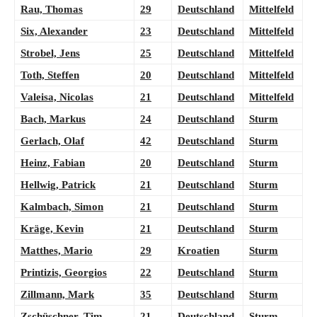
Rau, Thomas
29
Deutschland
Mittelfeld
Six, Alexander
23
Deutschland
Mittelfeld
Strobel, Jens
25
Deutschland
Mittelfeld
Toth, Steffen
20
Deutschland
Mittelfeld
Valeisa, Nicolas
21
Deutschland
Mittelfeld
Bach, Markus
24
Deutschland
Sturm
Gerlach, Olaf
42
Deutschland
Sturm
Heinz, Fabian
20
Deutschland
Sturm
Hellwig, Patrick
21
Deutschland
Sturm
Kalmbach, Simon
21
Deutschland
Sturm
Kräge, Kevin
21
Deutschland
Sturm
Matthes, Mario
29
Kroatien
Sturm
Printizis, Georgios
22
Deutschland
Sturm
Zillmann, Mark
35
Deutschland
Sturm
Zschüschner, Tim
21
Deutschland
Sturm