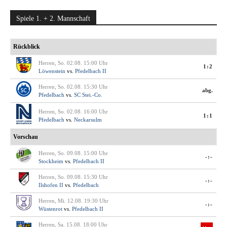
Spiele 1. + 2. Mannschaft
Rückblick
Herren, So. 02.08. 15:00 Uhr
1:2
Löwenstein
vs.
Pfedelbach II
Herren, So. 02.08. 15:30 Uhr
abg.
Pfedelbach
vs.
SC Stei.-Co.
Herren, So. 02.08. 16:00 Uhr
1:1
Pfedelbach
vs.
Neckarsulm
Vorschau
Herren, So. 09.08. 15:00 Uhr
-:-
Stockheim
vs.
Pfedelbach II
Herren, So. 09.08. 15:30 Uhr
-:-
Ilshofen II
vs.
Pfedelbach
Herren, Mi. 12.08. 19:30 Uhr
-:-
Wüstenrot
vs.
Pfedelbach II
Herren, Sa. 15.08. 18:00 Uhr