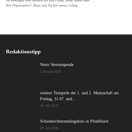
Sie benötigen eine Webseite für Ihre Firma, Ihren Verein oder
Ihre Organisation? Dann sind Sie hier genau richtig.
Redaktionstipp
Netto Vereinsspende
2. August 2026
weitere Testspiele der 1. und 2. Mannschaft am
Freitag, 31.07. und...
29. Juli 2026
Schiedsrichterneulingskurs in Pfedelbach
29. Juli 2026