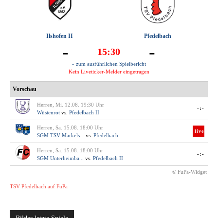
Ilshofen II
Pfedelbach
-
-
15:30
» zum ausführlichen Spielbericht
Kein Liveticker-Melder eingetragen
Vorschau
Herren, Mi. 12.08. 19:30 Uhr
-:-
Wüstenrot
vs.
Pfedelbach II
Herren, Sa. 15.08. 18:00 Uhr
live
SGM TSV Markels...
vs.
Pfedelbach
Herren, Sa. 15.08. 18:00 Uhr
-:-
SGM Unterheimba...
vs.
Pfedelbach II
© FuPa-Widget
TSV Pfedelbach auf FuPa