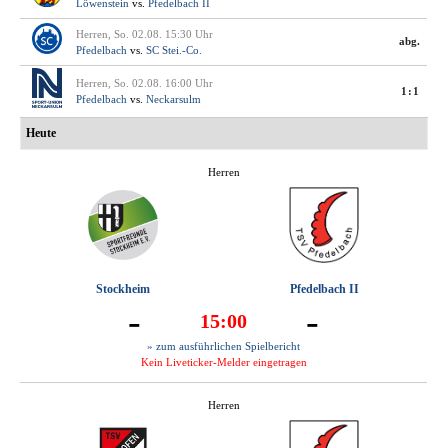
Löwenstein
vs.
Pfedelbach II
Herren, So. 02.08. 15:30 Uhr
abg.
Pfedelbach
vs.
SC Stei.-Co.
Herren, So. 02.08. 16:00 Uhr
1:1
Pfedelbach
vs.
Neckarsulm
Heute
Herren
Stockheim
Pfedelbach II
-
-
15:00
» zum ausführlichen Spielbericht
Kein Liveticker-Melder eingetragen
Herren