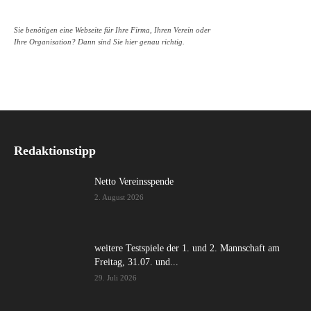
Sie benötigen eine Webseite für Ihre Firma, Ihren Verein oder
Ihre Organisation? Dann sind Sie hier genau richtig.
Redaktionstipp
Netto Vereinsspende
2. August 2026
weitere Testspiele der 1. und 2. Mannschaft am
Freitag, 31.07. und...
29. Juli 2026