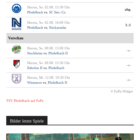
Herren, So. 02.08. 15:30 Uhr
abg.
Pfedelbach
vs.
SC Stei.-Co.
Herren, So. 02.08. 16:00 Uhr
1:1
Pfedelbach
vs.
Neckarsulm
Vorschau
Herren, So. 09.08. 15:00 Uhr
-:-
Stockheim
vs.
Pfedelbach II
Herren, So. 09.08. 15:30 Uhr
-:-
Ilshofen II
vs.
Pfedelbach
Herren, Mi. 12.08. 19:30 Uhr
-:-
Wüstenrot
vs.
Pfedelbach II
© FuPa-Widget
TSV Pfedelbach auf FuPa
Bilder letzte Spiele