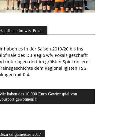
Halbfinale im wfv-Pokal:
r haben es in der Saison 2019/20 bis ins
lbfinale des DB-Regio wfv-Pokals geschafft
nd unterlagen dort im größten Spiel unserer
ereinsgeschichte dem Regionalligisten TSG
lingen mit 0:4.
Wir haben das 10.000 Euro Gewinnspiel von
yousport gewonnen!!!
Bezirksligameister 2017