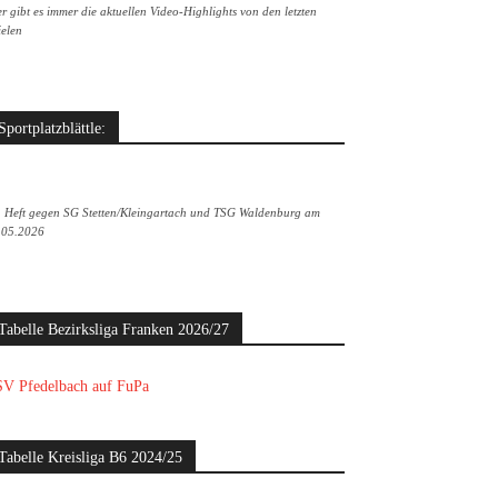
r gibt es immer die aktuellen Video-Highlights von den letzten
ielen
Sportplatzblättle:
. Heft gegen SG Stetten/Kleingartach und TSG Waldenburg am
.05.2026
Tabelle Bezirksliga Franken 2026/27
V Pfedelbach auf FuPa
Tabelle Kreisliga B6 2024/25