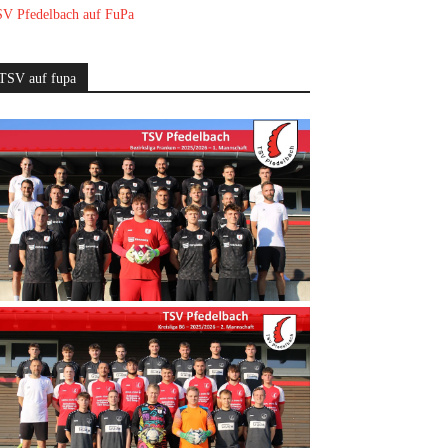
V Pfedelbach auf FuPa
TSV auf fupa