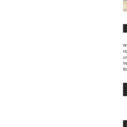
Wi
Ha
u
V
Ba