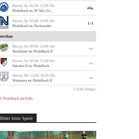
Herren, So. 02.08. 15:30 Uhr
abg.
Pfedelbach
vs.
SC Stei.-Co.
Herren, So. 02.08. 16:00 Uhr
1:1
Pfedelbach
vs.
Neckarsulm
orschau
Herren, So. 09.08. 15:00 Uhr
-:-
Stockheim
vs.
Pfedelbach II
Herren, So. 09.08. 15:30 Uhr
-:-
Ilshofen II
vs.
Pfedelbach
Herren, Mi. 12.08. 19:30 Uhr
-:-
Wüstenrot
vs.
Pfedelbach II
© FuPa-Widget
V Pfedelbach auf FuPa
Bilder letzte Spiele