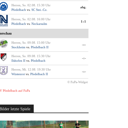
Herren, So. 02.08. 15:30 Uhr
abg.
Pfedelbach
vs.
SC Stei.-Co.
Herren, So. 02.08. 16:00 Uhr
1:1
Pfedelbach
vs.
Neckarsulm
orschau
Herren, So. 09.08. 15:00 Uhr
-:-
Stockheim
vs.
Pfedelbach II
Herren, So. 09.08. 15:30 Uhr
-:-
Ilshofen II
vs.
Pfedelbach
Herren, Mi. 12.08. 19:30 Uhr
-:-
Wüstenrot
vs.
Pfedelbach II
© FuPa-Widget
V Pfedelbach auf FuPa
Bilder letzte Spiele