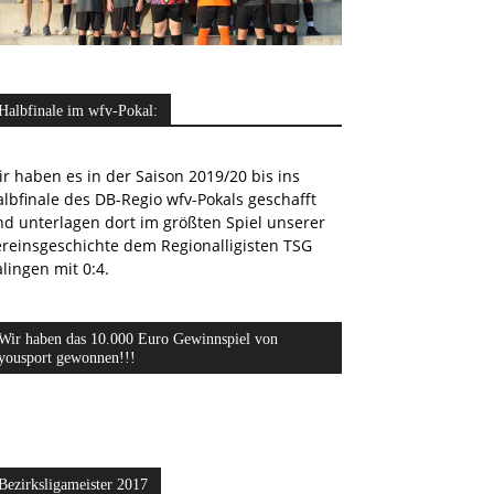
Halbfinale im wfv-Pokal:
r haben es in der Saison 2019/20 bis ins
lbfinale des DB-Regio wfv-Pokals geschafft
nd unterlagen dort im größten Spiel unserer
ereinsgeschichte dem Regionalligisten TSG
lingen mit 0:4.
Wir haben das 10.000 Euro Gewinnspiel von
yousport gewonnen!!!
Bezirksligameister 2017