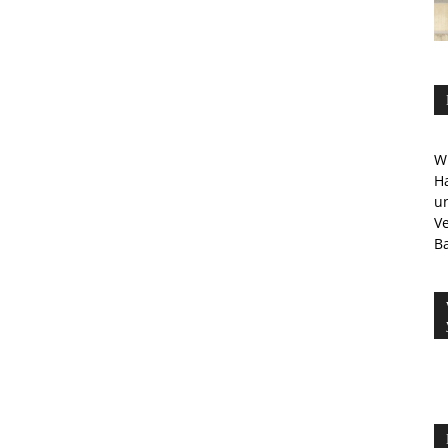
Wi
Ha
u
V
Ba