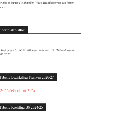
r gibt es immer die aktuellen Video-Highlights von den letzten
ielen
Sportplatzblättle:
. Heft gegen SG Stetten/Kleingartach und TSG Waldenburg am
.05.2026
Tabelle Bezirksliga Franken 2026/27
V Pfedelbach auf FuPa
Tabelle Kreisliga B6 2024/25