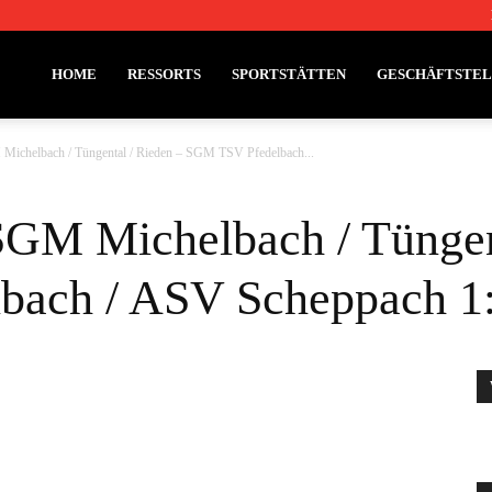
HOME
RESSORTS
SPORTSTÄTTEN
GESCHÄFTSTE
Michelbach / Tüngental / Rieden – SGM TSV Pfedelbach...
SGM Michelbach / Tüngen
ach / ASV Scheppach 1: