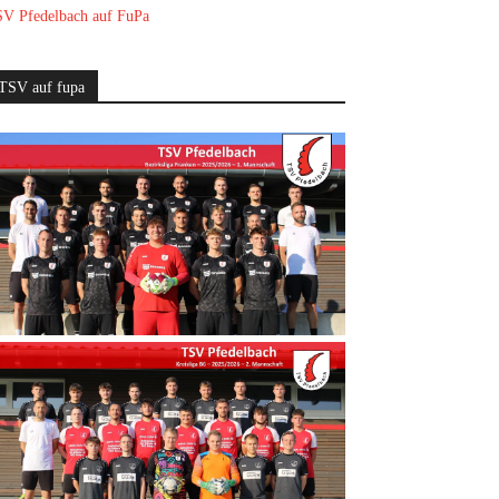
V Pfedelbach auf FuPa
TSV auf fupa