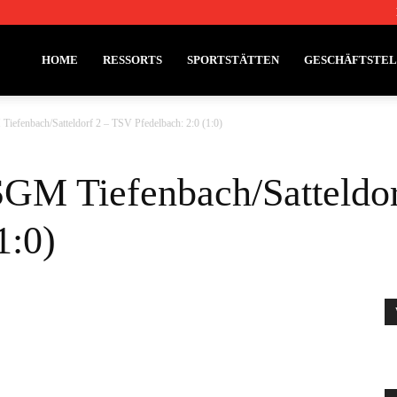
HOME
RESSORTS
SPORTSTÄTTEN
GESCHÄFTSTE
Tiefenbach/Satteldorf 2 – TSV Pfedelbach: 2:0 (1:0)
SGM Tiefenbach/Satteldo
1:0)