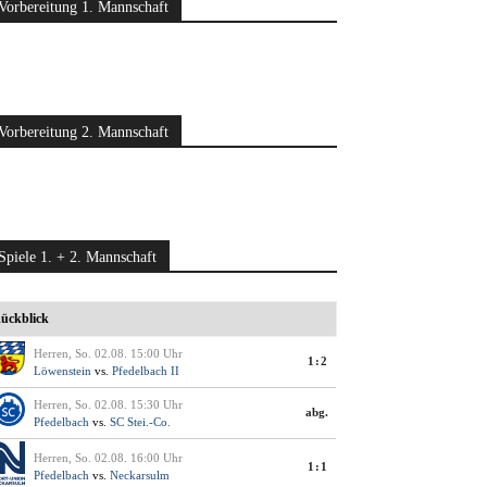
Vorbereitung 1. Mannschaft
Vorbereitung 2. Mannschaft
Spiele 1. + 2. Mannschaft
ückblick
Herren, So. 02.08. 15:00 Uhr
1:2
Löwenstein
vs.
Pfedelbach II
Herren, So. 02.08. 15:30 Uhr
abg.
Pfedelbach
vs.
SC Stei.-Co.
Herren, So. 02.08. 16:00 Uhr
1:1
Pfedelbach
vs.
Neckarsulm