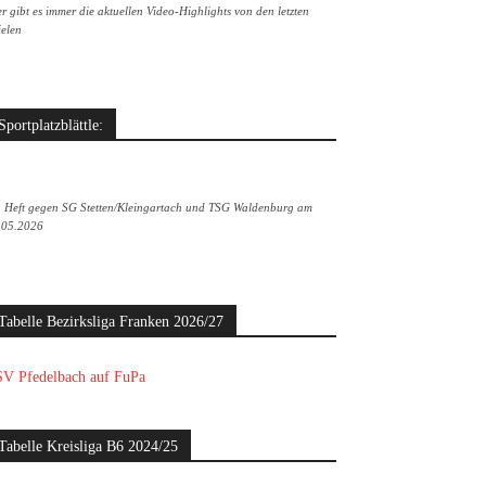
r gibt es immer die aktuellen Video-Highlights von den letzten
ielen
Sportplatzblättle:
. Heft gegen SG Stetten/Kleingartach und TSG Waldenburg am
.05.2026
Tabelle Bezirksliga Franken 2026/27
V Pfedelbach auf FuPa
Tabelle Kreisliga B6 2024/25