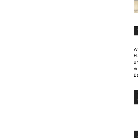
Wi
Ha
u
V
Ba