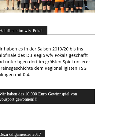
Halbfinale im wfv-Pokal:
r haben es in der Saison 2019/20 bis ins
lbfinale des DB-Regio wfv-Pokals geschafft
nd unterlagen dort im größten Spiel unserer
ereinsgeschichte dem Regionalligisten TSG
lingen mit 0:4.
Wir haben das 10.000 Euro Gewinnspiel von
yousport gewonnen!!!
Bezirksligameister 2017