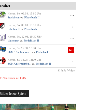
orschau
Herren, So. 09.08. 15:00 Uhr
-:-
Stockheim
vs.
Pfedelbach II
Herren, So. 09.08. 15:30 Uhr
-:-
Ilshofen II
vs.
Pfedelbach
Herren, Mi. 12.08. 19:30 Uhr
-:-
Wüstenrot
vs.
Pfedelbach II
Herren, Sa. 15.08. 18:00 Uhr
live
SGM TSV Markels...
vs.
Pfedelbach
Herren, Sa. 15.08. 18:00 Uhr
-:-
SGM Unterheimba...
vs.
Pfedelbach II
© FuPa-Widget
V Pfedelbach auf FuPa
Bilder letzte Spiele