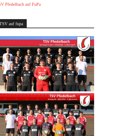
V Pfedelbach auf FuPa
TSV auf fupa