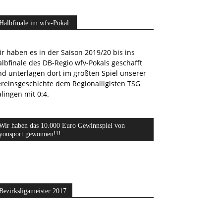
Halbfinale im wfv-Pokal:
r haben es in der Saison 2019/20 bis ins
lbfinale des DB-Regio wfv-Pokals geschafft
nd unterlagen dort im größten Spiel unserer
ereinsgeschichte dem Regionalligisten TSG
lingen mit 0:4.
Wir haben das 10.000 Euro Gewinnspiel von
yousport gewonnen!!!
Bezirksligameister 2017