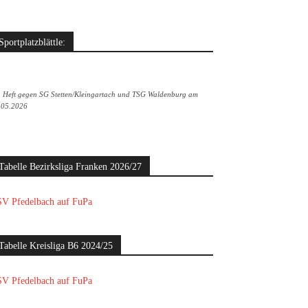
Sportplatzblättle:
. Heft gegen SG Stetten/Kleingartach und TSG Waldenburg am
.05.2026
Tabelle Bezirksliga Franken 2026/27
V Pfedelbach auf FuPa
Tabelle Kreisliga B6 2024/25
V Pfedelbach auf FuPa