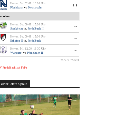
Herren, So. 02.08. 16:00 Uhr
1:1
Pfedelbach
vs.
Neckarsulm
orschau
Herren, So. 09.08. 15:00 Uhr
-:-
Stockheim
vs.
Pfedelbach II
Herren, So. 09.08. 15:30 Uhr
-:-
Ilshofen II
vs.
Pfedelbach
Herren, Mi. 12.08. 19:30 Uhr
-:-
Wüstenrot
vs.
Pfedelbach II
© FuPa-Widget
V Pfedelbach auf FuPa
Bilder letzte Spiele