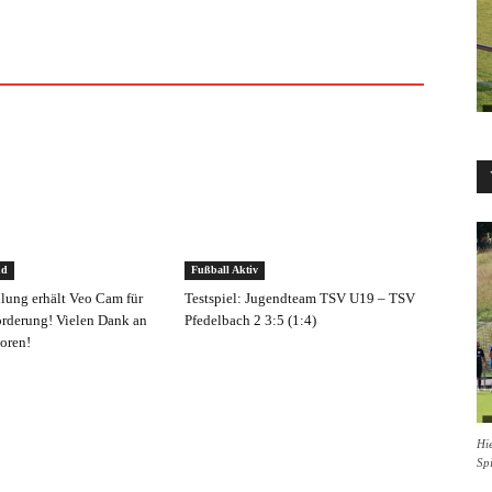
nd
Fußball Aktiv
ilung erhält Veo Cam für
Testspiel: Jugendteam TSV U19 – TSV
rderung! Vielen Dank an
Pfedelbach 2 3:5 (1:4)
oren!
Hie
Sp