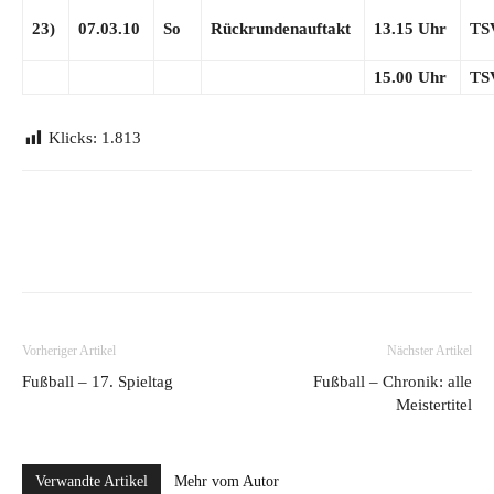
23)
07.03.10
So
Rückrundenauftakt
13.15 Uhr
TS
15.00 Uhr
TS
Klicks:
1.813
Vorheriger Artikel
Nächster Artikel
Fußball – 17. Spieltag
Fußball – Chronik: alle
Meistertitel
Verwandte Artikel
Mehr vom Autor