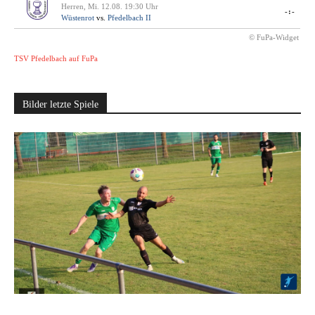
Herren, Mi. 12.08. 19:30 Uhr
-:-
Wüstenrot
vs.
Pfedelbach II
© FuPa-Widget
TSV Pfedelbach auf FuPa
Bilder letzte Spiele