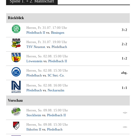
Spiele 1. + 2. Mannschaft
Rückblick
Herren, Fr. 31.07. 17:00 Uhr
3:2
Pfedelbach II
vs.
Bissingen
Herren, Fr. 31.07. 19:00 Uhr
2:2
TSV Neuenst.
vs.
Pfedelbach
Herren, So. 02.08. 15:00 Uhr
1:2
Löwenstein
vs.
Pfedelbach II
Herren, So. 02.08. 15:30 Uhr
abg.
Pfedelbach
vs.
SC Stei.-Co.
Herren, So. 02.08. 16:00 Uhr
1:1
Pfedelbach
vs.
Neckarsulm
Vorschau
Herren, So. 09.08. 15:00 Uhr
-:-
Stockheim
vs.
Pfedelbach II
Herren, So. 09.08. 15:30 Uhr
-:-
Ilshofen II
vs.
Pfedelbach