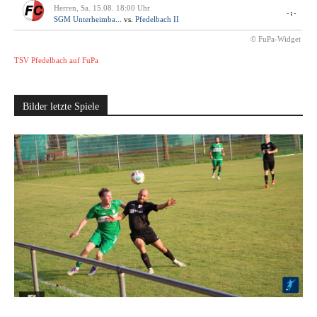
Herren, Sa. 15.08. 18:00 Uhr
-:-
SGM Unterheimba...
vs.
Pfedelbach II
© FuPa-Widget
TSV Pfedelbach auf FuPa
Bilder letzte Spiele