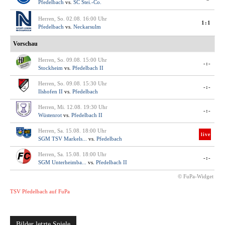
Pfedelbach
vs.
SC Stei.-Co.
Herren, So. 02.08. 16:00 Uhr
1:1
Pfedelbach
vs.
Neckarsulm
Vorschau
Herren, So. 09.08. 15:00 Uhr
-:-
Stockheim
vs.
Pfedelbach II
Herren, So. 09.08. 15:30 Uhr
-:-
Ilshofen II
vs.
Pfedelbach
Herren, Mi. 12.08. 19:30 Uhr
-:-
Wüstenrot
vs.
Pfedelbach II
Herren, Sa. 15.08. 18:00 Uhr
live
SGM TSV Markels...
vs.
Pfedelbach
Herren, Sa. 15.08. 18:00 Uhr
-:-
SGM Unterheimba...
vs.
Pfedelbach II
© FuPa-Widget
TSV Pfedelbach auf FuPa
Bilder letzte Spiele