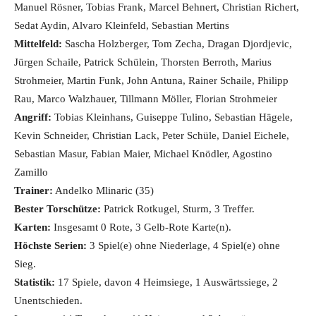
Manuel Rösner, Tobias Frank, Marcel Behnert, Christian Richert,
Sedat Aydin, Alvaro Kleinfeld, Sebastian Mertins
Mittelfeld:
Sascha Holzberger, Tom Zecha, Dragan Djordjevic,
Jürgen Schaile, Patrick Schülein, Thorsten Berroth, Marius
Strohmeier, Martin Funk, John Antuna, Rainer Schaile, Philipp
Rau, Marco Walzhauer, Tillmann Möller, Florian Strohmeier
Angriff:
Tobias Kleinhans, Guiseppe Tulino, Sebastian Hägele,
Kevin Schneider, Christian Lack, Peter Schüle, Daniel Eichele,
Sebastian Masur, Fabian Maier, Michael Knödler, Agostino
Zamillo
Trainer:
Andelko Mlinaric (35)
Bester Torschütze:
Patrick Rotkugel, Sturm, 3 Treffer.
Karten:
Insgesamt 0 Rote, 3 Gelb-Rote Karte(n).
Höchste Serien:
3 Spiel(e) ohne Niederlage, 4 Spiel(e) ohne
Sieg.
Statistik:
17 Spiele, davon 4 Heimsiege, 1 Auswärtssiege, 2
Unentschieden.