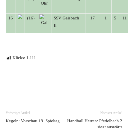
16
(16)
SSV Gaisbach
17
1
5
11
II
Klicks:
1.111
Vorheriger Artikel
Nächster Artikel
Kegeln: Vorschau 19. Spieltag
Handball Herren: Pfedelbach 2
siegt auswärts