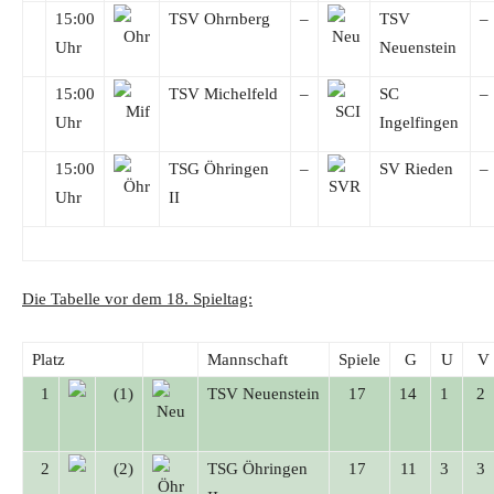
15:00
TSV Ohrnberg
–
TSV
–
Uhr
Neuenstein
15:00
TSV Michelfeld
–
SC
–
Uhr
Ingelfingen
15:00
TSG Öhringen
–
SV Rieden
–
Uhr
II
Die Tabelle vor dem 18. Spieltag:
Platz
Mannschaft
Spiele
G
U
V
1
(1)
TSV Neuenstein
17
14
1
2
2
(2)
TSG Öhringen
17
11
3
3