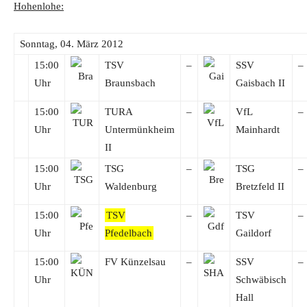
Hohenlohe:
Sonntag, 04. März 2012
15:00
TSV
–
SSV
–
Uhr
Braunsbach
Gaisbach II
15:00
TURA
–
VfL
–
Uhr
Untermünkheim
Mainhardt
II
15:00
TSG
–
TSG
–
Uhr
Waldenburg
Bretzfeld II
15:00
TSV
–
TSV
–
Uhr
Pfedelbach
Gaildorf
15:00
FV Künzelsau
–
SSV
–
Uhr
Schwäbisch
Hall