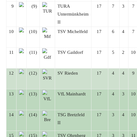
9
(9)
TURA
17
7
3
7
Untermünkheim
II
10
(10)
TSV Michelfeld
17
6
4
7
11
(11)
TSV Gaildorf
17
5
2
10
12
(12)
SV Rieden
17
4
4
9
13
(13)
VfL Mainhardt
17
4
3
10
14
(14)
TSG Bretzfeld
17
3
4
10
II
15
(15)
TSV Ohrnberg
17
3
3
11