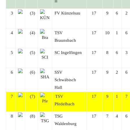
II
3
(3)
FV Künzelsau
17
9
6
2
4
(4)
TSV
17
10
1
6
Braunsbach
5
(5)
SC Ingelfingen
17
8
6
3
6
(6)
SSV
17
9
2
6
Schwäbisch
Hall
7
(7)
TSV
17
9
1
7
Pfedelbach
8
(8)
TSG
17
7
4
6
Waldenburg