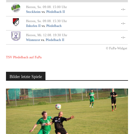
Herren, So. 09.08. 15:00 Uhr
-:-
Stockheim
vs.
Pfedelbach II
Herren, So. 09.08. 15:30 Uhr
-:-
Ilshofen II
vs.
Pfedelbach
Herren, Mi. 12.08. 19:30 Uhr
-:-
Wüstenrot
vs.
Pfedelbach II
© FuPa-Widget
TSV Pfedelbach auf FuPa
Bilder letzte Spiele