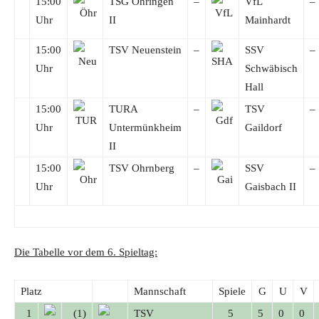
15:00
TSG Öhringen
–
VfL
–
Uhr
II
Mainhardt
15:00
TSV Neuenstein
–
SSV
–
Uhr
Schwäbisch
Hall
15:00
TURA
–
TSV
–
Uhr
Untermünkheim
Gaildorf
II
15:00
TSV Ohrnberg
–
SSV
–
Uhr
Gaisbach II
Die Tabelle vor dem 6. Spieltag:
Platz
Mannschaft
Spiele
G
U
V
1
(1)
TSV
5
5
0
0