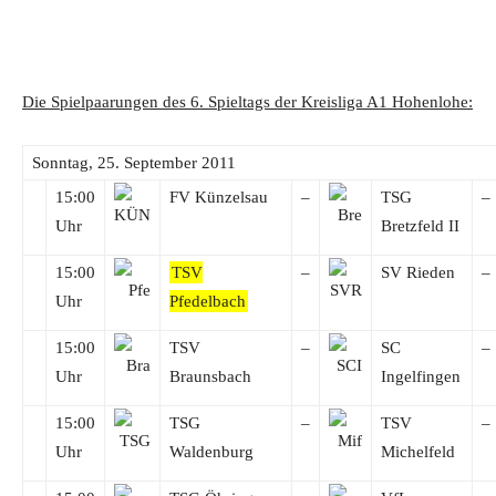
Die Spielpaarungen des 6. Spieltags der Kreisliga A1 Hohenlohe:
Sonntag, 25. September 2011
15:00
FV Künzelsau
–
TSG
–
Uhr
Bretzfeld II
15:00
TSV
–
SV Rieden
–
Uhr
Pfedelbach
15:00
TSV
–
SC
–
Uhr
Braunsbach
Ingelfingen
15:00
TSG
–
TSV
–
Uhr
Waldenburg
Michelfeld