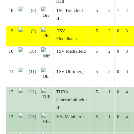
Hall
8
(8)
TSG Bretzfeld
5
2
1
2
II
9
(9)
TSV
5
2
0
3
Pfedelbach
10
(10)
TSV Michelfeld
5
2
0
3
11
(11)
TSV Ohrnberg
5
2
0
3
12
(12)
TURA
5
1
0
4
Untermünkheim
II
13
(13)
VfL Mainhardt
5
1
0
4