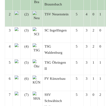
Braunsbach
2
(2)
TSV Neuenstein
5
4
0
1
3
(3)
SC Ingelfingen
5
3
2
0
4
(4)
TSG
5
3
2
0
Waldenburg
5
(5)
TSG Öhringen
5
3
1
1
II
6
(6)
FV Künzelsau
5
3
1
1
7
(7)
SSV
5
3
0
2
Schwäbisch