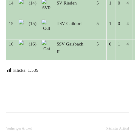
14
(14)
SV Rieden
5
1
0
4
15
(15)
TSV Gaildorf
5
1
0
4
16
(16)
SSV Gaisbach
5
0
1
4
II
Klicks:
1.539
Vorheriger Artikel
Nächster Artikel