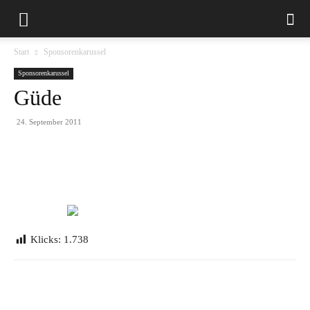
Start
Sponsorenkarussel
Sponsorenkarussel
Güde
24. September 2011
Klicks:
1.738