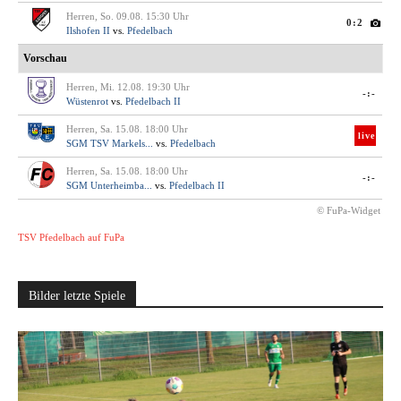
Herren, So. 09.08. 15:30 Uhr
0:2
Ilshofen II
vs.
Pfedelbach
Vorschau
Herren, Mi. 12.08. 19:30 Uhr
-:-
Wüstenrot
vs.
Pfedelbach II
Herren, Sa. 15.08. 18:00 Uhr
live
SGM TSV Markels...
vs.
Pfedelbach
Herren, Sa. 15.08. 18:00 Uhr
-:-
SGM Unterheimba...
vs.
Pfedelbach II
© FuPa-Widget
TSV Pfedelbach auf FuPa
Bilder letzte Spiele