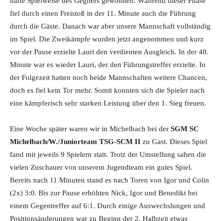
harte Spielweise des Gegners gewöhnen. Während dieser Phase
fiel durch einen Freistoß in der 11. Minute auch die Führung
durch die Gäste. Danach war aber unsere Mannschaft vollständig
im Spiel. Die Zweikämpfe wurden jetzt angenommen und kurz
vor der Pause erzielte Lauri den verdienten Ausgleich. In der 48.
Minute war es wieder Lauri, der den Führungstreffer erzielte. In
der Folgezeit hatten noch beide Mannschaften weitere Chancen,
doch es fiel kein Tor mehr. Somit konnten sich die Spieler nach
eine kämpferisch sehr starken Leistung über den 1. Sieg freuen.
Eine Woche später waren wir in Michelbach bei der
SGM SC
Michelbach/W./Juniorteam TSG-SCM II
zu Gast. Dieses Spiel
fand mit jeweils 9 Spielern statt. Trotz der Umstellung sahen die
vielen Zuschauer von unserem Jugendteam ein gutes Spiel.
Bereits nach 11 Minuten stand es nach Toren von Igor und Colin
(2x) 3:0. Bis zur Pause erhöhten Nick, Igor und Benedikt bei
einem Gegentreffer auf 6:1. Durch einige Auswechslungen und
Positionsänderungen war zu Beginn der 2. Halbzeit etwas