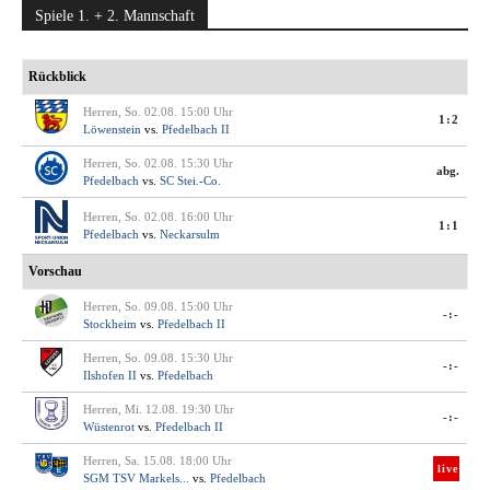
Spiele 1. + 2. Mannschaft
Rückblick
Herren, So. 02.08. 15:00 Uhr
1:2
Löwenstein
vs.
Pfedelbach II
Herren, So. 02.08. 15:30 Uhr
abg.
Pfedelbach
vs.
SC Stei.-Co.
Herren, So. 02.08. 16:00 Uhr
1:1
Pfedelbach
vs.
Neckarsulm
Vorschau
Herren, So. 09.08. 15:00 Uhr
-:-
Stockheim
vs.
Pfedelbach II
Herren, So. 09.08. 15:30 Uhr
-:-
Ilshofen II
vs.
Pfedelbach
Herren, Mi. 12.08. 19:30 Uhr
-:-
Wüstenrot
vs.
Pfedelbach II
Herren, Sa. 15.08. 18:00 Uhr
live
SGM TSV Markels...
vs.
Pfedelbach