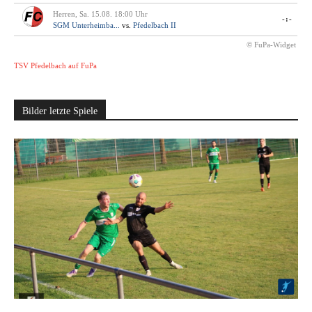
Herren, Sa. 15.08. 18:00 Uhr
-:-
SGM Unterheimba...
vs.
Pfedelbach II
© FuPa-Widget
TSV Pfedelbach auf FuPa
Bilder letzte Spiele