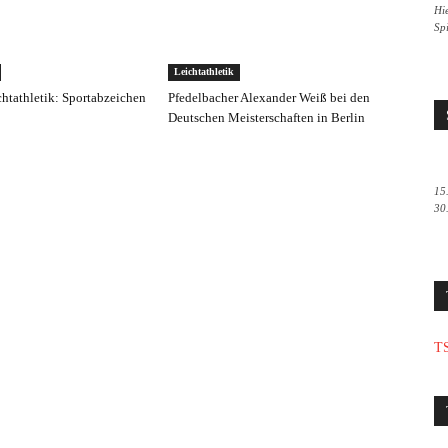
Hie
Sp
Leichtathletik
chtathletik: Sportabzeichen
Pfedelbacher Alexander Weiß bei den
Deutschen Meisterschaften in Berlin
15
30
TS