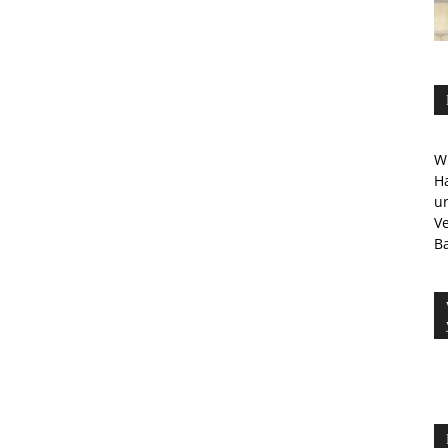
Wi
Ha
u
V
Ba