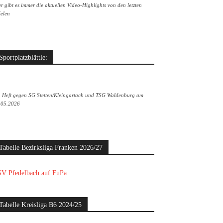
r gibt es immer die aktuellen Video-Highlights von den letzten
ielen
Sportplatzblättle:
. Heft gegen SG Stetten/Kleingartach und TSG Waldenburg am
.05.2026
Tabelle Bezirksliga Franken 2026/27
V Pfedelbach auf FuPa
Tabelle Kreisliga B6 2024/25