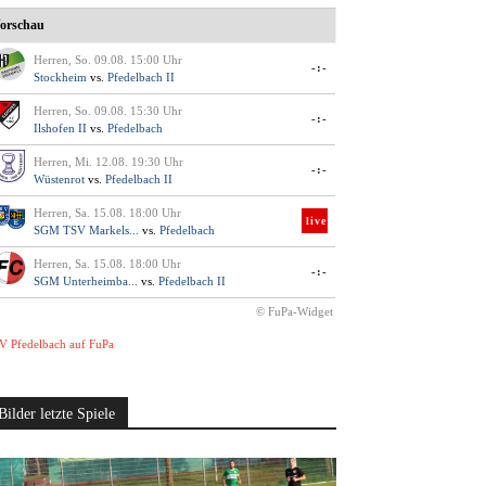
orschau
Herren, So. 09.08. 15:00 Uhr
-:-
Stockheim
vs.
Pfedelbach II
Herren, So. 09.08. 15:30 Uhr
-:-
Ilshofen II
vs.
Pfedelbach
Herren, Mi. 12.08. 19:30 Uhr
-:-
Wüstenrot
vs.
Pfedelbach II
Herren, Sa. 15.08. 18:00 Uhr
live
SGM TSV Markels...
vs.
Pfedelbach
Herren, Sa. 15.08. 18:00 Uhr
-:-
SGM Unterheimba...
vs.
Pfedelbach II
© FuPa-Widget
V Pfedelbach auf FuPa
Bilder letzte Spiele