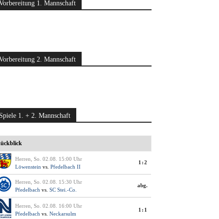
Vorbereitung 1. Mannschaft
Vorbereitung 2. Mannschaft
Spiele 1. + 2. Mannschaft
ückblick
Herren, So. 02.08. 15:00 Uhr
1:2
Löwenstein
vs.
Pfedelbach II
Herren, So. 02.08. 15:30 Uhr
abg.
Pfedelbach
vs.
SC Stei.-Co.
Herren, So. 02.08. 16:00 Uhr
1:1
Pfedelbach
vs.
Neckarsulm