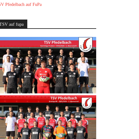
V Pfedelbach auf FuPa
TSV auf fupa