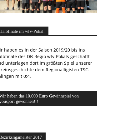
Halbfinale im wfv-Pokal:
r haben es in der Saison 2019/20 bis ins
lbfinale des DB-Regio wfv-Pokals geschafft
nd unterlagen dort im größten Spiel unserer
ereinsgeschichte dem Regionalligisten TSG
lingen mit 0:4.
Wir haben das 10.000 Euro Gewinnspiel von
yousport gewonnen!!!
Bezirksligameister 2017