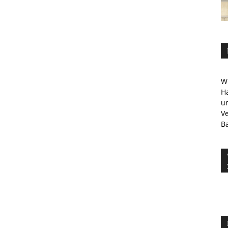
Wi
Ha
u
V
Ba