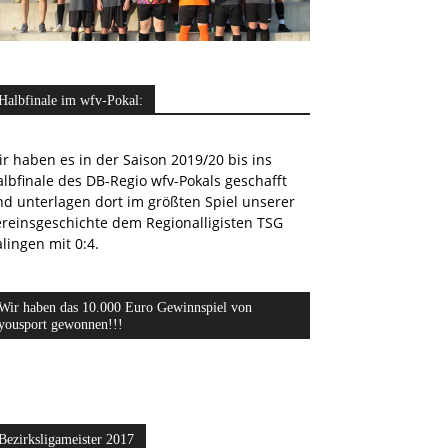
Halbfinale im wfv-Pokal:
r haben es in der Saison 2019/20 bis ins
lbfinale des DB-Regio wfv-Pokals geschafft
nd unterlagen dort im größten Spiel unserer
ereinsgeschichte dem Regionalligisten TSG
lingen mit 0:4.
Wir haben das 10.000 Euro Gewinnspiel von
yousport gewonnen!!!
Bezirksligameister 2017