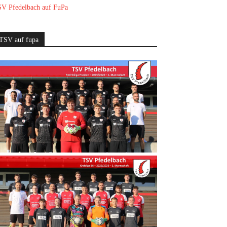
V Pfedelbach auf FuPa
TSV auf fupa