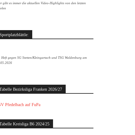
r gibt es immer die aktuellen Video-Highlights von den letzten
ielen
Sportplatzblättle:
. Heft gegen SG Stetten/Kleingartach und TSG Waldenburg am
.05.2026
Tabelle Bezirksliga Franken 2026/27
V Pfedelbach auf FuPa
Tabelle Kreisliga B6 2024/25