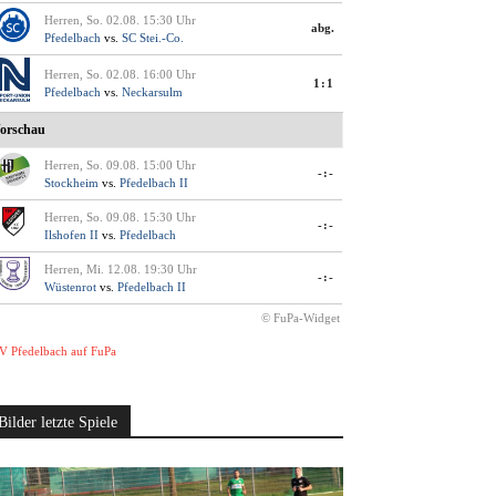
Herren, So. 02.08. 15:30 Uhr
abg.
Pfedelbach
vs.
SC Stei.-Co.
Herren, So. 02.08. 16:00 Uhr
1:1
Pfedelbach
vs.
Neckarsulm
orschau
Herren, So. 09.08. 15:00 Uhr
-:-
Stockheim
vs.
Pfedelbach II
Herren, So. 09.08. 15:30 Uhr
-:-
Ilshofen II
vs.
Pfedelbach
Herren, Mi. 12.08. 19:30 Uhr
-:-
Wüstenrot
vs.
Pfedelbach II
© FuPa-Widget
V Pfedelbach auf FuPa
Bilder letzte Spiele