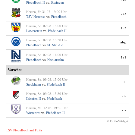
Pfedelbach II
vs.
Bissingen
Herren, Fr. 31.07. 19:00 Uhr
2:2
TSV Neuenst.
vs.
Pfedelbach
Herren, So. 02.08. 15:00 Uhr
1:2
Löwenstein
vs.
Pfedelbach II
Herren, So. 02.08. 15:30 Uhr
abg.
Pfedelbach
vs.
SC Stei.-Co.
Herren, So. 02.08. 16:00 Uhr
1:1
Pfedelbach
vs.
Neckarsulm
Vorschau
Herren, So. 09.08. 15:00 Uhr
-:-
Stockheim
vs.
Pfedelbach II
Herren, So. 09.08. 15:30 Uhr
-:-
Ilshofen II
vs.
Pfedelbach
Herren, Mi. 12.08. 19:30 Uhr
-:-
Wüstenrot
vs.
Pfedelbach II
© FuPa-Widget
TSV Pfedelbach auf FuPa