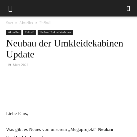
Start
Aktuelles
Fußball
Aktuelles
Fußball
Neubau Umkleidekabinen
Neubau der Umkleidekabinen –
Update
19. März 2022
Liebe Fans,
Was gibt es Neues von unserem „Megaprojekt“
Neubau