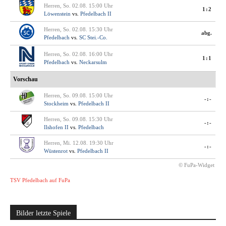
Herren, So. 02.08. 15:00 Uhr
1:2
Löwenstein
vs.
Pfedelbach II
Herren, So. 02.08. 15:30 Uhr
abg.
Pfedelbach
vs.
SC Stei.-Co.
Herren, So. 02.08. 16:00 Uhr
1:1
Pfedelbach
vs.
Neckarsulm
Vorschau
Herren, So. 09.08. 15:00 Uhr
-:-
Stockheim
vs.
Pfedelbach II
Herren, So. 09.08. 15:30 Uhr
-:-
Ilshofen II
vs.
Pfedelbach
Herren, Mi. 12.08. 19:30 Uhr
-:-
Wüstenrot
vs.
Pfedelbach II
© FuPa-Widget
TSV Pfedelbach auf FuPa
Bilder letzte Spiele