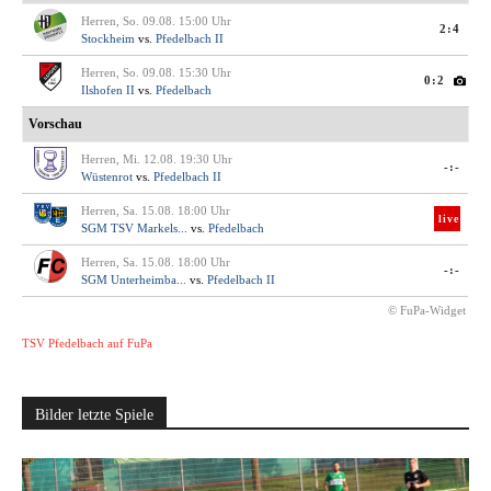
Herren, So. 09.08. 15:00 Uhr
2:4
Stockheim
vs.
Pfedelbach II
Herren, So. 09.08. 15:30 Uhr
0:2
Ilshofen II
vs.
Pfedelbach
Vorschau
Herren, Mi. 12.08. 19:30 Uhr
-:-
Wüstenrot
vs.
Pfedelbach II
Herren, Sa. 15.08. 18:00 Uhr
live
SGM TSV Markels...
vs.
Pfedelbach
Herren, Sa. 15.08. 18:00 Uhr
-:-
SGM Unterheimba...
vs.
Pfedelbach II
© FuPa-Widget
TSV Pfedelbach auf FuPa
Bilder letzte Spiele