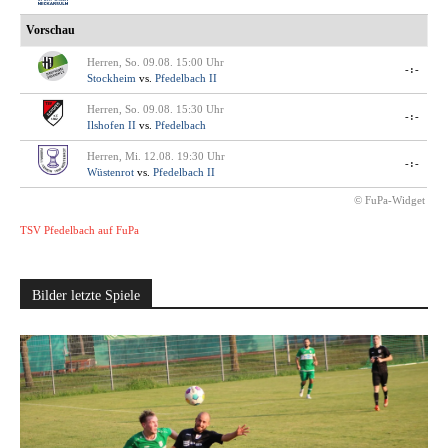
Vorschau
Herren, So. 09.08. 15:00 Uhr
-:-
Stockheim
vs.
Pfedelbach II
Herren, So. 09.08. 15:30 Uhr
-:-
Ilshofen II
vs.
Pfedelbach
Herren, Mi. 12.08. 19:30 Uhr
-:-
Wüstenrot
vs.
Pfedelbach II
© FuPa-Widget
TSV Pfedelbach auf FuPa
Bilder letzte Spiele