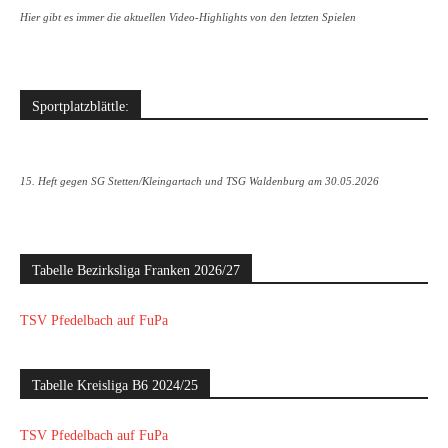
Hier gibt es immer die aktuellen Video-Highlights von den letzten Spielen
Sportplatzblättle:
15. Heft gegen SG Stetten/Kleingartach und TSG Waldenburg am 30.05.2026
Tabelle Bezirksliga Franken 2026/27
TSV Pfedelbach auf FuPa
Tabelle Kreisliga B6 2024/25
TSV Pfedelbach auf FuPa