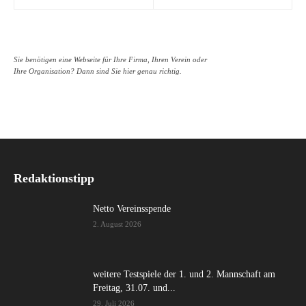
Sie benötigen eine Webseite für Ihre Firma, Ihren Verein oder
Ihre Organisation? Dann sind Sie hier genau richtig.
Redaktionstipp
Netto Vereinsspende
2. August 2026
weitere Testspiele der 1. und 2. Mannschaft am
Freitag, 31.07. und...
29. Juli 2026