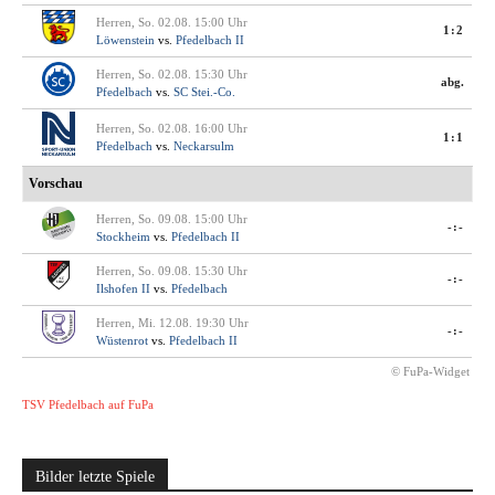
Herren, So. 02.08. 15:00 Uhr
1:2
Löwenstein
vs.
Pfedelbach II
Herren, So. 02.08. 15:30 Uhr
abg.
Pfedelbach
vs.
SC Stei.-Co.
Herren, So. 02.08. 16:00 Uhr
1:1
Pfedelbach
vs.
Neckarsulm
Vorschau
Herren, So. 09.08. 15:00 Uhr
-:-
Stockheim
vs.
Pfedelbach II
Herren, So. 09.08. 15:30 Uhr
-:-
Ilshofen II
vs.
Pfedelbach
Herren, Mi. 12.08. 19:30 Uhr
-:-
Wüstenrot
vs.
Pfedelbach II
© FuPa-Widget
TSV Pfedelbach auf FuPa
Bilder letzte Spiele