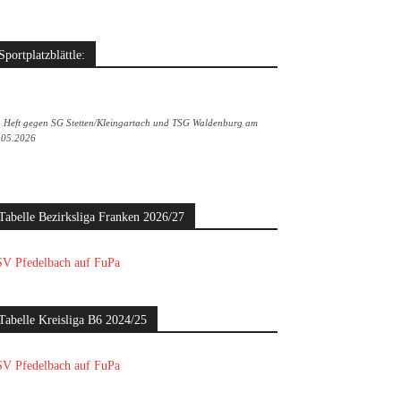
Sportplatzblättle:
. Heft gegen SG Stetten/Kleingartach und TSG Waldenburg am
.05.2026
Tabelle Bezirksliga Franken 2026/27
V Pfedelbach auf FuPa
Tabelle Kreisliga B6 2024/25
V Pfedelbach auf FuPa