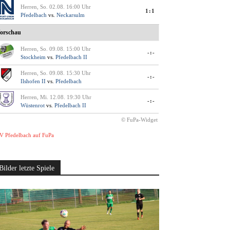
Herren, So. 02.08. 16:00 Uhr
1:1
Pfedelbach
vs.
Neckarsulm
orschau
Herren, So. 09.08. 15:00 Uhr
-:-
Stockheim
vs.
Pfedelbach II
Herren, So. 09.08. 15:30 Uhr
-:-
Ilshofen II
vs.
Pfedelbach
Herren, Mi. 12.08. 19:30 Uhr
-:-
Wüstenrot
vs.
Pfedelbach II
© FuPa-Widget
V Pfedelbach auf FuPa
Bilder letzte Spiele