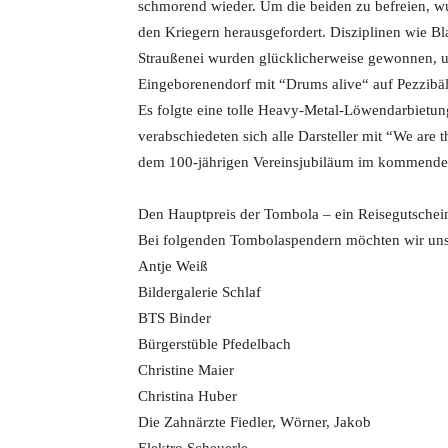
schmorend wieder. Um die beiden zu befreien, w
den Kriegern herausgefordert. Disziplinen wie B
Straußenei wurden glücklicherweise gewonnen, u
Eingeborenendorf mit “Drums alive“ auf Pezzibäll
Es folgte eine tolle Heavy-Metal-Löwendarbietun
verabschiedeten sich alle Darsteller mit “We are
dem 100-jährigen Vereinsjubiläum im kommenden
Den Hauptpreis der Tombola – ein Reisegutschei
Bei folgenden Tombolaspendern möchten wir uns
Antje Weiß
Bildergalerie Schlaf
BTS Binder
Bürgerstüble Pfedelbach
Christine Maier
Christina Huber
Die Zahnärzte Fiedler, Wörner, Jakob