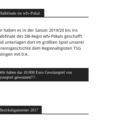
Halbfinale im wfv-Pokal:
r haben es in der Saison 2019/20 bis ins
lbfinale des DB-Regio wfv-Pokals geschafft
nd unterlagen dort im größten Spiel unserer
ereinsgeschichte dem Regionalligisten TSG
lingen mit 0:4.
Wir haben das 10.000 Euro Gewinnspiel von
yousport gewonnen!!!
Bezirksligameister 2017