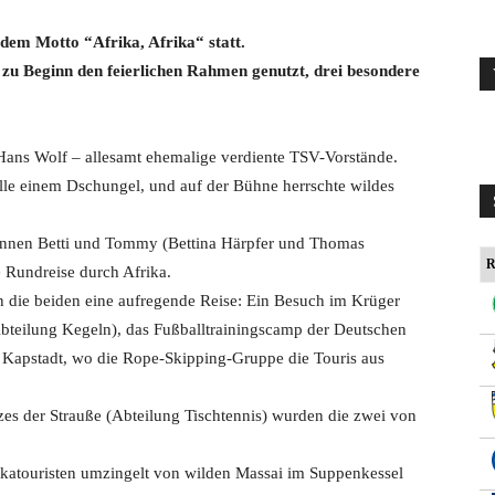
 dem Motto “Afrika, Afrika“ statt.
 zu Beginn den feierlichen Rahmen genutzt, drei besondere
Hans Wolf – allesamt ehemalige verdiente TSV-Vorstände.
lle einem Dschungel, und auf der Bühne herrschte wildes
annen Betti und Tommy (Bettina Härpfer und Thomas
R
Rundreise durch Afrika.
die beiden eine aufregende Reise: Ein Besuch im Krüger
teilung Kegeln), das Fußballtrainingscamp der Deutschen
h Kapstadt, wo die Rope-Skipping-Gruppe die Touris aus
es der Strauße (Abteilung Tischtennis) wurden die zwei von
katouristen umzingelt von wilden Massai im Suppenkessel