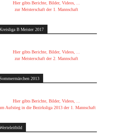
Hier gibts Berichte, Bilder, Videos, ...
zur Meisterschaft der 1. Mannschaft
Kreisliga B Meister 2017
Hier gibts Berichte, Bilder, Videos, ...
zur Meisterschaft der 2. Mannschaft
Sommermärchen 2013
Hier gibts Berichte, Bilder, Videos, ...
um Aufstieg in die Bezirksliga 2013 der 1. Mannschaft
Werteleitbild