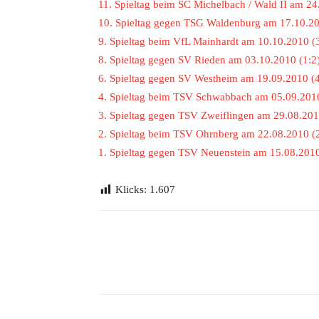
11. Spieltag beim SC Michelbach / Wald II am 24
10. Spieltag gegen TSG Waldenburg am 17.10.20
9. Spieltag beim VfL Mainhardt am 10.10.2010 (
8. Spieltag gegen SV Rieden am 03.10.2010 (1:2
6. Spieltag gegen SV Westheim am 19.09.2010 (4
4. Spieltag beim TSV Schwabbach am 05.09.2010
3. Spieltag gegen TSV Zweiflingen am 29.08.201
2. Spieltag beim TSV Ohrnberg am 22.08.2010 (2
1. Spieltag gegen TSV Neuenstein am 15.08.2010
Klicks:
1.607
Teilen