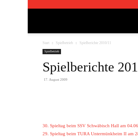
TSV
Start
Spielbetrieb
Spielberichte 2010/11
Pfedelbach
Spielbetrieb
Spielberichte 20
1911
17. August 2009
e.V.
Teilen
30. Spieltag beim SSV Schwäbisch Hall am 04.06
29. Spieltag beim TURA Untermünkheim II am 28