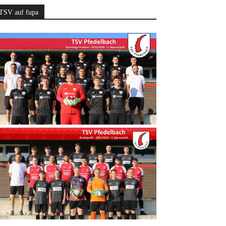
TSV auf fupa