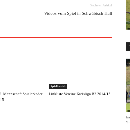
Nächster Artikel
Videos vom Spiel in Schwäbisch Hall
Spielbetrieb
2. Mannschaft Spielerkader
Linkliste Vereine Kreisliga B2 2014/15
/15
Hie
Sp