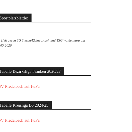
Sportplatzblättle:
. Heft gegen SG Stetten/Kleingartach und TSG Waldenburg am
.05.2026
Tabelle Bezirksliga Franken 2026/27
V Pfedelbach auf FuPa
Tabelle Kreisliga B6 2024/25
V Pfedelbach auf FuPa