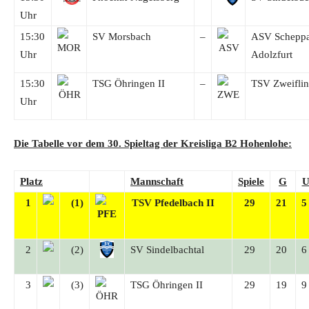
Uhr
15:30
SV Morsbach
–
ASV Schepp
Uhr
Adolzfurt
15:30
TSG Öhringen II
–
TSV Zweifli
Uhr
Die Tabelle vor dem 30. Spieltag der
Kreisliga B2
Hohenlohe:
Platz
Mannschaft
Spiele
G
1
(1)
TSV Pfedelbach II
29
21
2
(2)
SV Sindelbachtal
29
20
3
(3)
TSG Öhringen II
29
19