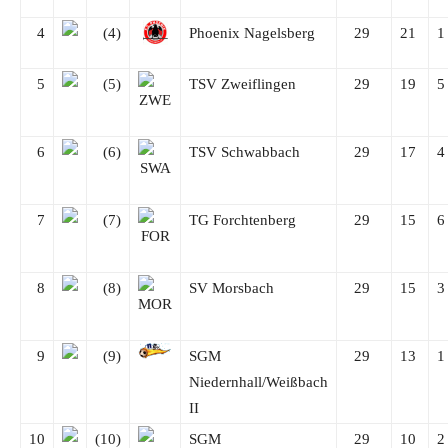
4
(4)
Phoenix Nagelsberg
29
21
5
(5)
TSV Zweiflingen
29
19
6
(6)
TSV Schwabbach
29
17
7
(7)
TG Forchtenberg
29
15
8
(8)
SV Morsbach
29
15
9
(9)
SGM
29
13
Niedernhall/Weißbach
II
10
(10)
SGM
29
10