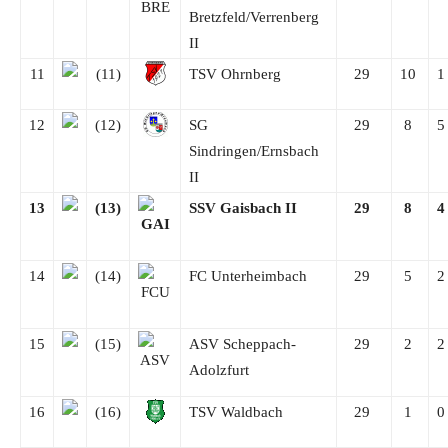
Bretzfeld/Verrenberg
II
11
(11)
TSV Ohrnberg
29
10
12
(12)
SG
29
8
Sindringen/Ernsbach
II
13
(13)
SSV Gaisbach II
29
8
14
(14)
FC Unterheimbach
29
5
15
(15)
ASV Scheppach-
29
2
Adolzfurt
16
(16)
TSV Waldbach
29
1