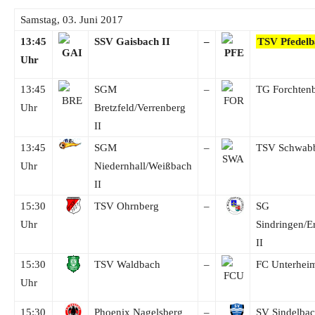
Samstag, 03. Juni 2017
13:45
SSV Gaisbach II
–
TSV Pfedelb
Uhr
13:45
SGM
–
TG Forchten
Uhr
Bretzfeld/Verrenberg
II
13:45
SGM
–
TSV Schwab
Uhr
Niedernhall/Weißbach
II
15:30
TSV Ohrnberg
–
SG
Uhr
Sindringen/E
II
15:30
TSV Waldbach
–
FC Unterhei
Uhr
15:30
Phoenix Nagelsberg
–
SV Sindelbac