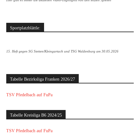
Hier gibt es immer die aktuellen Video-Highlights von den letzten Spielen
Sportplatzblättle:
15. Heft gegen SG Stetten/Kleingartach und TSG Waldenburg am 30.05.2026
Tabelle Bezirksliga Franken 2026/27
TSV Pfedelbach auf FuPa
Tabelle Kreisliga B6 2024/25
TSV Pfedelbach auf FuPa