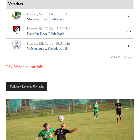
Vorschau
Herren, So. 09.08. 15:00 Uhr
-:-
Stockheim
vs.
Pfedelbach II
Herren, So. 09.08. 15:30 Uhr
-:-
Ilshofen II
vs.
Pfedelbach
Herren, Mi. 12.08. 19:30 Uhr
-:-
Wüstenrot
vs.
Pfedelbach II
© FuPa-Widget
TSV Pfedelbach auf FuPa
Bilder letzte Spiele