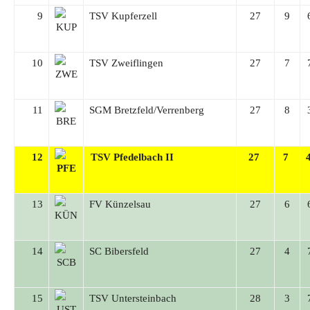
9
TSV Kupferzell
27
9
10
TSV Zweiflingen
27
7
11
SGM Bretzfeld/Verrenberg
27
8
12
TSV Pfedelbach II
27
7
13
FV Künzelsau
27
6
14
SC Bibersfeld
27
4
15
TSV Untersteinbach
28
3