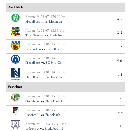
Rückblick
Herren, Fr. 31.07. 17:00 Uhr
3:2
Pfedelbach II
vs.
Bissingen
Herren, Fr. 31.07. 19:00 Uhr
2:2
TSV Neuenst.
vs.
Pfedelbach
Herren, So. 02.08. 15:00 Uhr
1:2
Löwenstein
vs.
Pfedelbach II
Herren, So. 02.08. 15:30 Uhr
abg.
Pfedelbach
vs.
SC Stei.-Co.
Herren, So. 02.08. 16:00 Uhr
1:1
Pfedelbach
vs.
Neckarsulm
Vorschau
Herren, So. 09.08. 15:00 Uhr
-:-
Stockheim
vs.
Pfedelbach II
Herren, So. 09.08. 15:30 Uhr
-:-
Ilshofen II
vs.
Pfedelbach
Herren, Mi. 12.08. 19:30 Uhr
-:-
Wüstenrot
vs.
Pfedelbach II