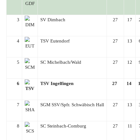
3
SV Dimbach
27
17
4
TSV Eutendorf
27
13
5
SC Michelbach/Wald
27
12
6
TSV Ingelfingen
27
14
7
SGM SSV/Spfr. Schwäbisch Hall
27
13
8
SC Steinbach-Comburg
27
11