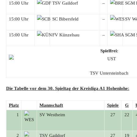
15:00 Uhr
TSV Gaildorf
–
SGM B
15:00 Uhr
SC Bibersfeld
–
SV We
15:00 Uhr
FV Künzelsau
–
SGM S
Spielfrei:
TSV Untersteinbach
Die Tabelle vor dem 30. Spieltag der Kreisliga A1 Hohenlohe:
Platz
Mannschaft
Spiele
G
1
SV Westheim
27
22
2
TSV Gaildorf
27
19