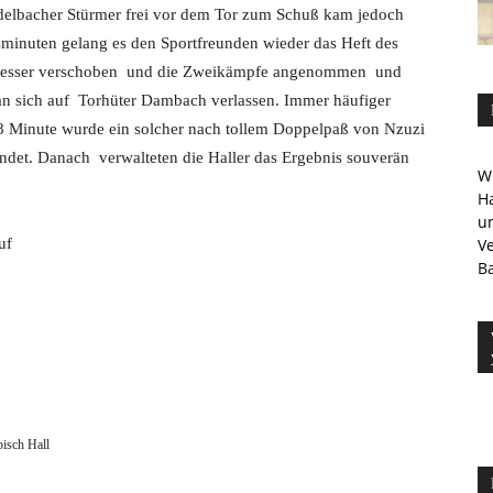
fedelbacher Stürmer frei vor dem Tor zum Schuß kam jedoch
minuten gelang es den Sportfreunden wieder das Heft des
 besser verschoben und die Zweikämpfe angenommen und
n sich auf Torhüter Dambach verlassen. Immer häufiger
78 Minute wurde ein solcher nach tollem Doppelpaß von Nzuzi
ndet. Danach verwalteten die Haller das Ergebnis souverän
Wi
Ha
u
uf
V
Ba
isch Hall