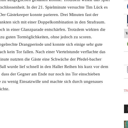
tschlossenheit. In der 21. Spielminute versuchte Tim Lück es
Der Gästekeeper konnte parieren. Drei Minuten fast der
nkten sich mit einer Doppelkombination in den Strafraum.
h in einer Glanzparade entschärfen. Trotzdem wirkten die
V
zu guten Tormöglichkeiten, ohne jedoch zu scoren.
regelrechte Drangperiode und konnte sich einige sehr gute
ach kein Tor fallen. Nach einer Viertelstunde verflachte das
minute nutzten die Gäste eine Schwäche der Pfedel-bacher
all wurde lief schnell in den Haller Reihen bis kurz vor dem
o dass der Gegner am Ende nur noch ins Tor einschieben
te zu wenig Einsatzwille und machte sich durch ungenaues
ichte.
TS