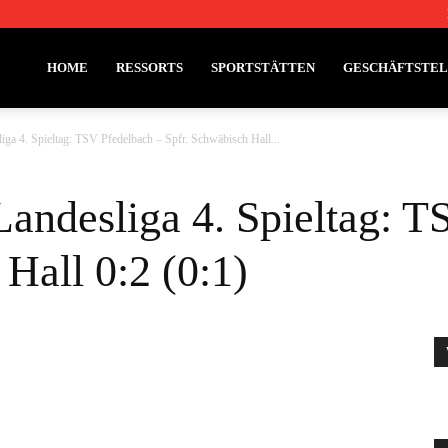
HOME
RESSORTS
SPORTSTÄTTEN
GESCHÄFTSTE
iga 4. Spieltag: TSV Pfedelbach – Spfr. Schwäbisch Hall...
Landesliga 4. Spieltag: T
Hall 0:2 (0:1)