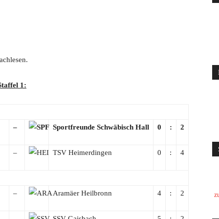
achlesen.
taffel 1:
–
Sportfreunde Schwäbisch Hall
0
:
2
–
TSV Heimerdingen
0
:
4
–
Aramäer Heilbronn
4
:
2
z
–
SSV Gaisbach
5
:
2