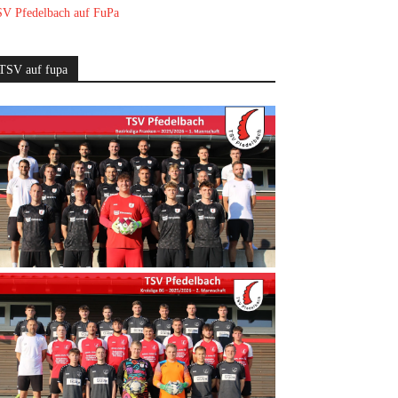
V Pfedelbach auf FuPa
TSV auf fupa