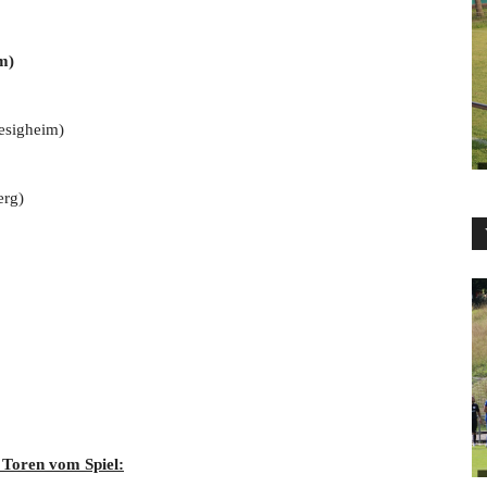
m)
Besigheim)
erg)
 Toren vom Spiel: