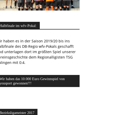
Halbfinale im wfv-Pokal:
r haben es in der Saison 2019/20 bis ins
lbfinale des DB-Regio wfv-Pokals geschafft
nd unterlagen dort im größten Spiel unserer
ereinsgeschichte dem Regionalligisten TSG
lingen mit 0:4.
Wir haben das 10.000 Euro Gewinnspiel von
yousport gewonnen!!!
Bezirksligameister 2017