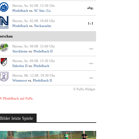
Herren, So. 02.08. 15:30 Uhr
abg.
Pfedelbach
vs.
SC Stei.-Co.
Herren, So. 02.08. 16:00 Uhr
1:1
Pfedelbach
vs.
Neckarsulm
orschau
Herren, So. 09.08. 15:00 Uhr
-:-
Stockheim
vs.
Pfedelbach II
Herren, So. 09.08. 15:30 Uhr
-:-
Ilshofen II
vs.
Pfedelbach
Herren, Mi. 12.08. 19:30 Uhr
-:-
Wüstenrot
vs.
Pfedelbach II
© FuPa-Widget
V Pfedelbach auf FuPa
Bilder letzte Spiele