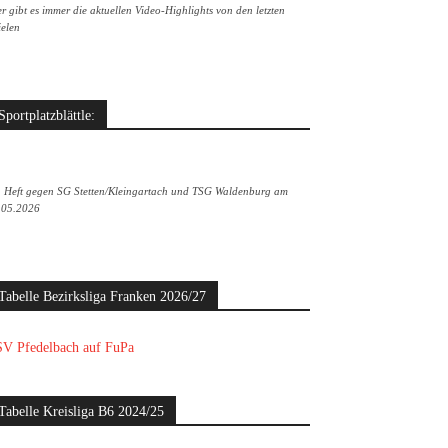
r gibt es immer die aktuellen Video-Highlights von den letzten
ielen
Sportplatzblättle:
. Heft gegen SG Stetten/Kleingartach und TSG Waldenburg am
.05.2026
Tabelle Bezirksliga Franken 2026/27
V Pfedelbach auf FuPa
Tabelle Kreisliga B6 2024/25