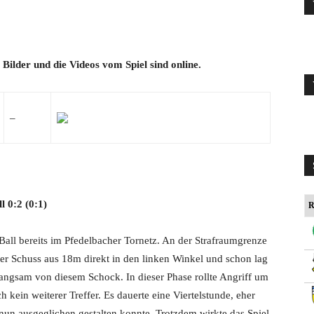
ie Bilder und die Videos vom Spiel
sind
online.
–
ll 0:2
(0:1)
R
Ball bereits im Pfedelbacher Tornetz. An der Strafraumgrenze
tter Schuss aus 18m direkt in den linken Winkel und schon lag
langsam von diesem Schock. In dieser Phase rollte Angriff um
h kein weiterer Treffer. Es dauerte eine Viertelstunde, eher
 nun ausgeglichen gestalten konnte. Trotzdem wirkte das Spiel