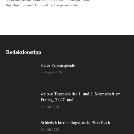
Sie benötigen eine Webseite für Ihre Firma, Ihren Verein oder
Ihre Organisation? Dann sind Sie hier genau richtig.
Redaktionstipp
Netto Vereinsspende
2. August 2026
weitere Testspiele der 1. und 2. Mannschaft am
Freitag, 31.07. und...
29. Juli 2026
Schiedsrichterneulingskurs in Pfedelbach
29. Juli 2026