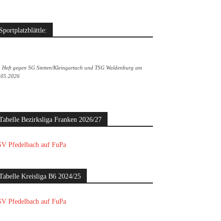
Sportplatzblättle:
. Heft gegen SG Stetten/Kleingartach und TSG Waldenburg am
.05.2026
Tabelle Bezirksliga Franken 2026/27
V Pfedelbach auf FuPa
Tabelle Kreisliga B6 2024/25
V Pfedelbach auf FuPa