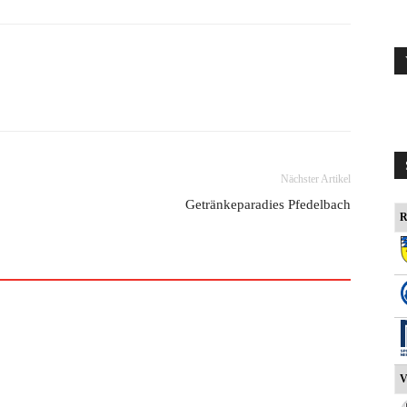
Nächster Artikel
Getränkeparadies Pfedelbach
R
V