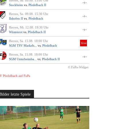
Herren, So. 09.08. 15:00 Uhr
-:-
Stockheim
vs.
Pfedelbach II
Herren, So. 09.08. 15:30 Uhr
-:-
Ilshofen II
vs.
Pfedelbach
Herren, Mi. 12.08. 19:30 Uhr
-:-
Wüstenrot
vs.
Pfedelbach II
Herren, Sa. 15.08. 18:00 Uhr
live
SGM TSV Markels...
vs.
Pfedelbach
Herren, Sa. 15.08. 18:00 Uhr
-:-
SGM Unterheimba...
vs.
Pfedelbach II
© FuPa-Widget
V Pfedelbach auf FuPa
Bilder letzte Spiele