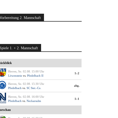
Vorbereitung 2. Mannschaft
Spiele 1. + 2. Mannschaft
ückblick
Herren, So. 02.08. 15:00 Uhr
1:2
Löwenstein
vs.
Pfedelbach II
Herren, So. 02.08. 15:30 Uhr
abg.
Pfedelbach
vs.
SC Stei.-Co.
Herren, So. 02.08. 16:00 Uhr
1:1
Pfedelbach
vs.
Neckarsulm
orschau