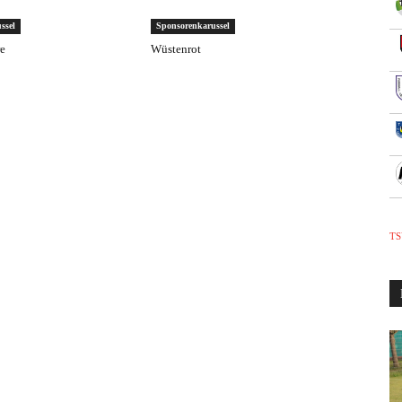
ssel
Sponsorenkarussel
re
Wüstenrot
TS