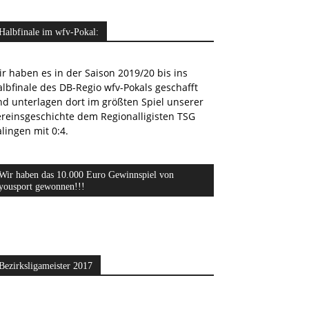
Halbfinale im wfv-Pokal:
r haben es in der Saison 2019/20 bis ins
lbfinale des DB-Regio wfv-Pokals geschafft
nd unterlagen dort im größten Spiel unserer
ereinsgeschichte dem Regionalligisten TSG
lingen mit 0:4.
Wir haben das 10.000 Euro Gewinnspiel von
yousport gewonnen!!!
Bezirksligameister 2017