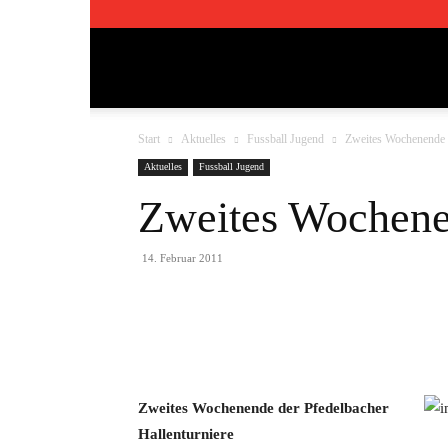
TSV
Start
Aktuelles
Fussball Jugend
Zweites Wochenende d
Pfedelbach
Aktuelles
Fussball Jugend
Zweites Wochenen
1911
14. Februar 2011
e.V.
Teilen
Zweites Wochenende der Pfedelbacher
Hallenturniere