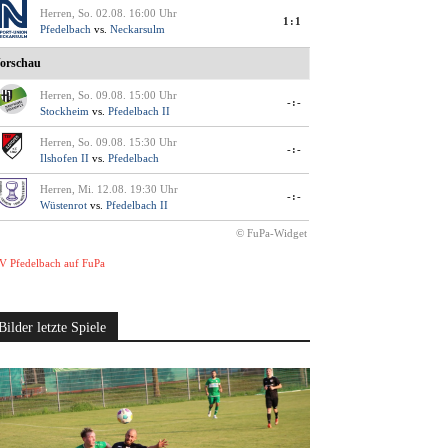
Herren, So. 02.08. 16:00 Uhr
1:1
Pfedelbach
vs.
Neckarsulm
orschau
Herren, So. 09.08. 15:00 Uhr
-:-
Stockheim
vs.
Pfedelbach II
Herren, So. 09.08. 15:30 Uhr
-:-
Ilshofen II
vs.
Pfedelbach
Herren, Mi. 12.08. 19:30 Uhr
-:-
Wüstenrot
vs.
Pfedelbach II
© FuPa-Widget
V Pfedelbach auf FuPa
Bilder letzte Spiele