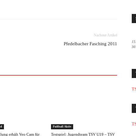
Nächster Artikel
15
Pfedelbacher Fasching 2011
30
TS
TS
nd
Fußball Aktiv
ilung erhält Veo Cam für
Testspiel: Jugendteam TSV U19 – TSV