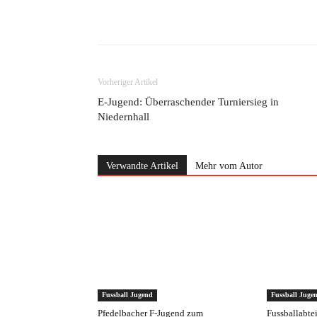
Teilen
Vorheriger Artikel
E-Jugend: Überraschender Turniersieg in
Niedernhall
Verwandte Artikel
Mehr vom Autor
Fussball Jugend
Fussball Juge
Pfedelbacher F-Jugend zum
Fussballabte