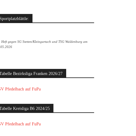
Sportplatzblättle:
. Heft gegen SG Stetten/Kleingartach und TSG Waldenburg am
.05.2026
Tabelle Bezirksliga Franken 2026/27
V Pfedelbach auf FuPa
Tabelle Kreisliga B6 2024/25
V Pfedelbach auf FuPa