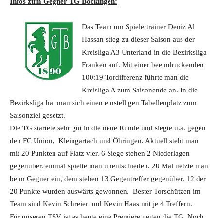
Infos zum Gegner TG Böckingen:
Das Team um Spielertrainer Deniz Al
Hassan stieg zu dieser Saison aus der
Kreisliga A3 Unterland in die Bezirksliga
Franken auf. Mit einer beeindruckenden
100:19 Tordifferenz führte man die
Kreisliga A zum Saisonende an. In die
Bezirksliga hat man sich einen einstelligen Tabellenplatz zum
Saisonziel gesetzt.
Die TG startete sehr gut in die neue Runde und siegte u.a. gegen
den FC Union, Kleingartach und Öhringen. Aktuell steht man
mit 20 Punkten auf Platz vier. 6 Siege stehen 2 Niederlagen
gegenüber. einmal spielte man unentschieden. 20 Mal netzte man
beim Gegner ein, dem stehen 13 Gegentreffer gegenüber. 12 der
20 Punkte wurden auswärts gewonnen. Bester Torschützen im
Team sind Kevin Schreier und Kevin Haas mit je 4 Treffern.
Für unseren TSV ist es heute eine Premiere gegen die TG. Noch