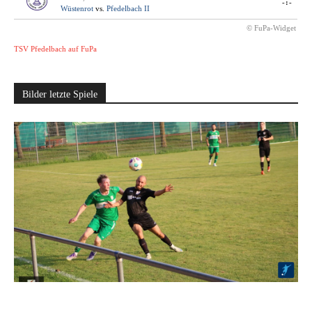
-:-
Wüstenrot
vs.
Pfedelbach II
© FuPa-Widget
TSV Pfedelbach auf FuPa
Bilder letzte Spiele