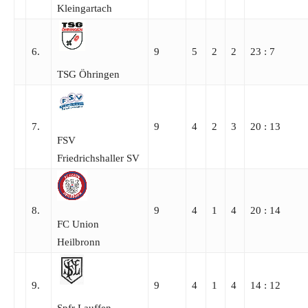
Kleingartach
6.
9
5
2
2
23 : 7
TSG Öhringen
7.
9
4
2
3
20 : 13
FSV
Friedrichshaller SV
8.
9
4
1
4
20 : 14
FC Union
Heilbronn
9.
9
4
1
4
14 : 12