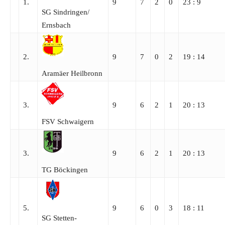
1.
9
7
2
0
23 : 9
SG Sindringen/​
Ernsbach
2.
9
7
0
2
19 : 14
Aramäer Heilbronn
3.
9
6
2
1
20 : 13
FSV Schwaigern
3.
9
6
2
1
20 : 13
TG Böckingen
5.
9
6
0
3
18 : 11
SG Stetten-