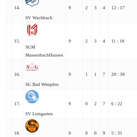
14.
9
2
3
4
12 : 17
SV Wachbach
15.
9
2
3
4
11 : 18
SGM
MassenbachHausen
16.
9
1
1
7
20 : 39
SG Bad Wimpfen
17.
9
0
2
7
6 : 22
SV Leingarten
18.
9
0
0
9
5 : 31