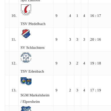
Spfr Lauffen
10.
9
4
1
4
16 : 17
TSV Pfedelbach
11.
9
3
3
3
20 : 16
SV Schluchtern
12.
9
3
2
4
19 : 18
TSV Erlenbach
13.
9
2
3
4
17 : 19
SGM Markelsheim
/​ Elpersheim