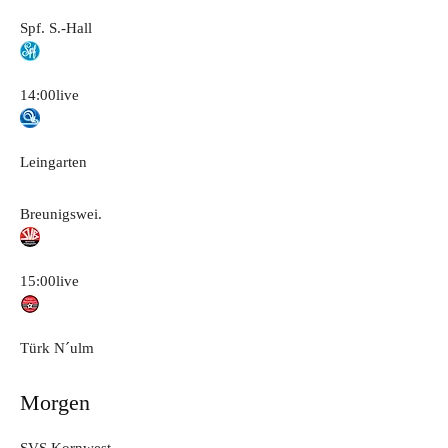
Spf. S.-Hall
14:00
live
Leingarten
Breunigswei.
15:00
live
Türk N´ulm
Morgen
SVS Kornwest