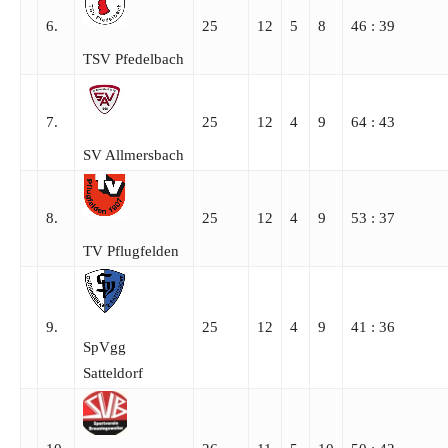
6.
25
12
5
8
46 : 39
TSV Pfedelbach
7.
25
12
4
9
64 : 43
SV Allmersbach
8.
25
12
4
9
53 : 37
TV Pflugfelden
9.
25
12
4
9
41 : 36
SpVgg
Satteldorf