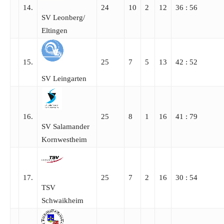
14.
24
10
2
12
36 : 56
SV Leonberg/​
Eltingen
15.
25
7
5
13
42 : 52
SV Leingarten
16.
25
8
1
16
41 : 79
SV Salamander
Kornwestheim
17.
25
7
2
16
30 : 54
TSV
Schwaikheim