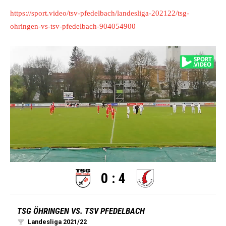
https://sport.video/tsv-pfedelbach/landesliga-202122/tsg-
ohringen-vs-tsv-pfedelbach-904054900