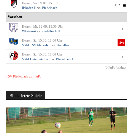
Herren, So. 09.08. 15:30 Uhr
0:2
Ilshofen II
vs.
Pfedelbach
Vorschau
Herren, Mi. 12.08. 19:30 Uhr
-:-
Wüstenrot
vs.
Pfedelbach II
Herren, Sa. 15.08. 18:00 Uhr
live
SGM TSV Markels...
vs.
Pfedelbach
Herren, Sa. 15.08. 18:00 Uhr
-:-
SGM Unterheimba...
vs.
Pfedelbach II
© FuPa-Widget
TSV Pfedelbach auf FuPa
Bilder letzte Spiele