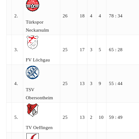
2.
26
18
4
4
78 : 34
Türkspor
Neckarsulm
3.
25
17
3
5
65 : 28
FV Löchgau
4.
25
13
3
9
55 : 44
TSV
Obersontheim
5.
25
13
2
10
59 : 49
TV Oeffingen