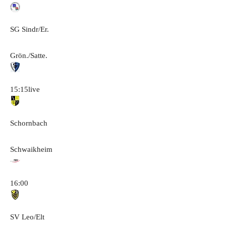
SG Sindr/Er.
Grön./Satte.
15:15
live
Schornbach
Schwaikheim
16:00
SV Leo/Elt