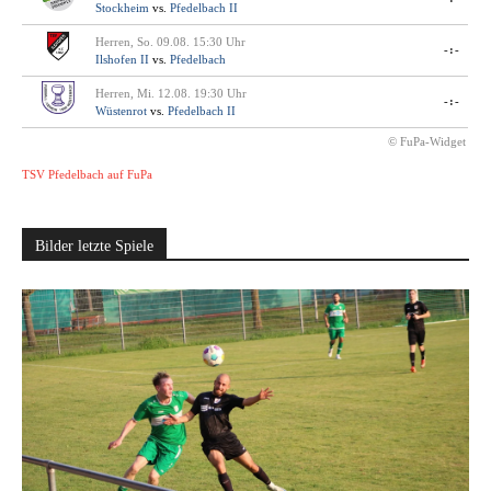
Stockheim
vs.
Pfedelbach II
Herren, So. 09.08. 15:30 Uhr
-:-
Ilshofen II
vs.
Pfedelbach
Herren, Mi. 12.08. 19:30 Uhr
-:-
Wüstenrot
vs.
Pfedelbach II
© FuPa-Widget
TSV Pfedelbach auf FuPa
Bilder letzte Spiele