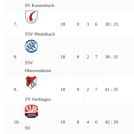
SV Kaisersbach
7.
18
9
3
6
30 : 25
TSV Pfedelbach
8.
18
9
2
7
38 : 31
TSV
Obersontheim
9.
18
9
2
7
41 : 35
TV Oeffingen
10.
18
8
4
6
42 : 28
SV