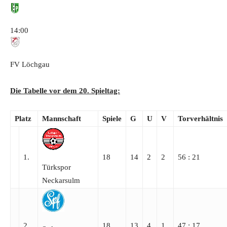
14:00
FV Löchgau
Die Tabelle vor dem 20. Spieltag:
Platz
Mannschaft
Spiele
G
U
V
Torverhältnis
1.
18
14
2
2
56 : 21
Türkspor
Neckarsulm
2.
18
13
4
1
47 : 17