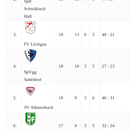
Spfr
Schwäbisch
Hall
3.
18
13
0
5
48 : 21
FV Löchgau
4.
18
10
3
5
27 : 23
SpVgg
Satteldorf
5.
18
9
3
6
46 : 31
SV Allmersbach
6.
17
9
3
5
32 : 24