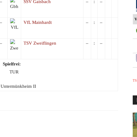
–
SSV Gaisbach
–
:
–
V
–
VfL Mainhardt
–
:
–
–
TSV Zweiflingen
–
:
–
Spielfrei:
TS
Untermünkheim II