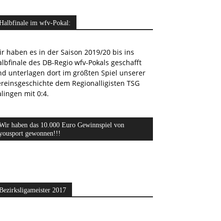
Halbfinale im wfv-Pokal:
r haben es in der Saison 2019/20 bis ins
lbfinale des DB-Regio wfv-Pokals geschafft
nd unterlagen dort im größten Spiel unserer
ereinsgeschichte dem Regionalligisten TSG
lingen mit 0:4.
Wir haben das 10.000 Euro Gewinnspiel von
yousport gewonnen!!!
Bezirksligameister 2017