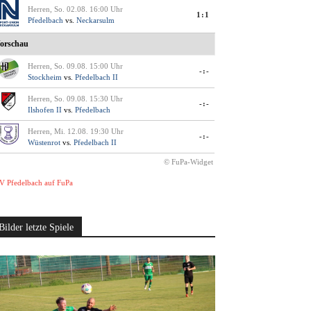
Herren, So. 02.08. 16:00 Uhr
1:1
Pfedelbach
vs.
Neckarsulm
orschau
Herren, So. 09.08. 15:00 Uhr
-:-
Stockheim
vs.
Pfedelbach II
Herren, So. 09.08. 15:30 Uhr
-:-
Ilshofen II
vs.
Pfedelbach
Herren, Mi. 12.08. 19:30 Uhr
-:-
Wüstenrot
vs.
Pfedelbach II
© FuPa-Widget
V Pfedelbach auf FuPa
Bilder letzte Spiele