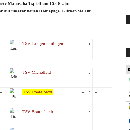
erste Mannschaft spielt um 15.00 Uhr.
ier auf unserer neuen Homepage. Klicken Sie auf
–
TSV Langenbeutingen
–
:
–
R
–
TSV Michelfeld
–
:
–
–
TSV Pfedelbach
–
:
–
–
TSV Braunsbach
–
:
–