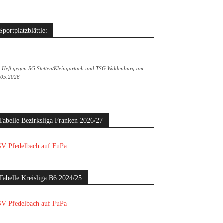
Sportplatzblättle:
. Heft gegen SG Stetten/Kleingartach und TSG Waldenburg am
.05.2026
Tabelle Bezirksliga Franken 2026/27
V Pfedelbach auf FuPa
Tabelle Kreisliga B6 2024/25
V Pfedelbach auf FuPa