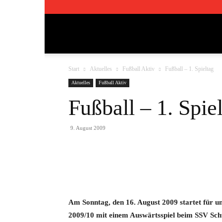
TSV
Start
Aktuelles
Fußball Aktiv
Fußball – 1. Spieltag
Pfedelbach
Aktuelles
Fußball Aktiv
Fußball – 1. Spie
1911
9. August 2009
e.V.
Teilen
Am Sonntag, den 16. August 2009 startet für u
2009/10 mit einem Auswärtsspiel beim SSV Sch