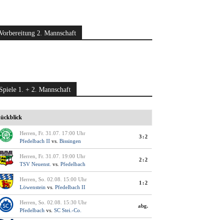
Vorbereitung 2. Mannschaft
Spiele 1. + 2. Mannschaft
ückblick
Herren, Fr. 31.07. 17:00 Uhr
3:2
Pfedelbach II
vs.
Bissingen
Herren, Fr. 31.07. 19:00 Uhr
2:2
TSV Neuenst.
vs.
Pfedelbach
Herren, So. 02.08. 15:00 Uhr
1:2
Löwenstein
vs.
Pfedelbach II
Herren, So. 02.08. 15:30 Uhr
abg.
Pfedelbach
vs.
SC Stei.-Co.