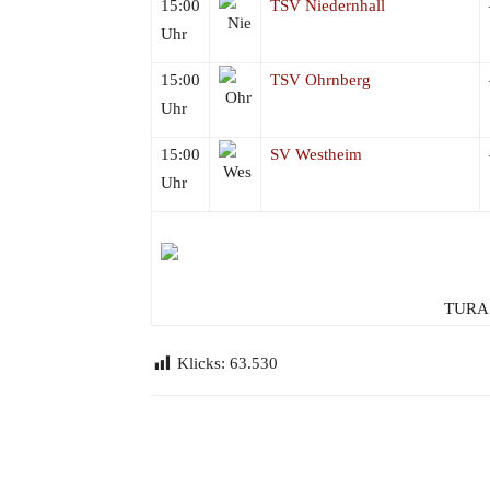
15:00
TSV Niedernhall
Uhr
15:00
TSV Ohrnberg
Uhr
15:00
SV Westheim
Uhr
TURA 
Klicks:
63.530
Teilen