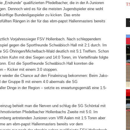
e „Endrunde“ qualifizierten Pfedelbacher, die in der A-Junioren
TS
egen.
Dennoch wird es für die meisten Jugendspieler eine wohl
künftige Bundesligaspieler zu kicken.
Das erste
gefüllten Rängen in der für das ebm-papst Hallenmasters bereits
 letztlich Vorjahressieger FSV Hollenbach. Nach schleppendem
spiel gegen die Sportfreunde Schwäbisch Hall mit 2:1 durch. Im
e SG Öhringen/Michelbach-Wald deutlich mit 5:1 Treffern. Schon
him Kuhn mit drei Siegen und 14:0 Toren, im Viertelfinale folgte
n. Erst die Sportfreunde Schwäbisch Hall konnten die
sen – Kicker mit einem 3:0 stoppen.
er wieder die Chance auf den Finaleinzug bekommen: Beim Jako-
el der Gruppe B mit einem 4:0 abermals die SG
ler Dinge in der Region – setzte es erwartungsgemäß eine 1:5-
aleinzug behielt man die Nerven und schlug die SG Schöntal mit
ochmotivierten Pfedelbacher Hollenbachs Zweite mit 5:0. Im
temberg antretenden Junioren vom VfR Aalen mit 1:5 Toren aber
nahme am ebm-papst Hallenmasters bereits vor dem