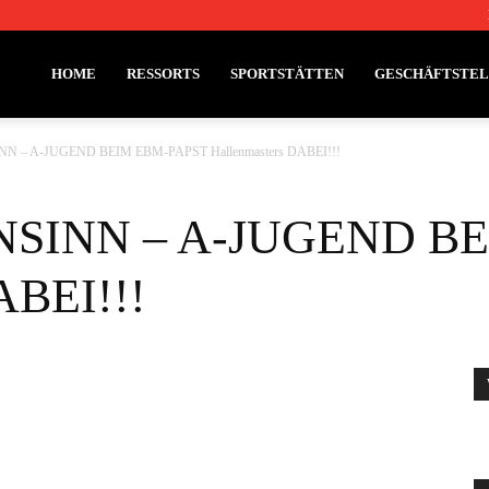
HOME
RESSORTS
SPORTSTÄTTEN
GESCHÄFTSTE
NN – A-JUGEND BEIM EBM-PAPST Hallenmasters DABEI!!!
HNSINN – A-JUGEND B
ABEI!!!