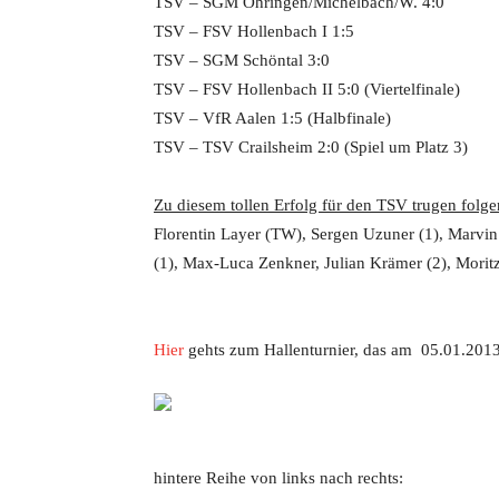
TSV – SGM Öhringen/Michelbach/W. 4:0
TSV – FSV Hollenbach I 1:5
TSV – SGM Schöntal 3:0
TSV – FSV Hollenbach II 5:0 (Viertelfinale)
TSV – VfR Aalen 1:5 (Halbfinale)
TSV – TSV Crailsheim 2:0 (Spiel um Platz 3)
Zu diesem tollen Erfolg für den TSV trugen folge
Florentin Layer (TW), Sergen Uzuner (1), Marvin H
(1), Max-Luca Zenkner, Julian Krämer (2), Moritz
Hier
gehts zum Hallenturnier, das am 05.01.2013 
hintere Reihe von links nach rechts: