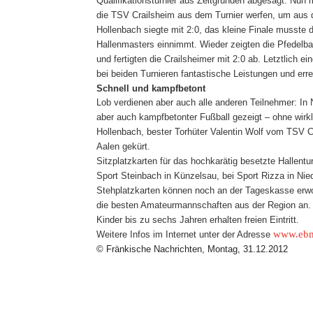
Qualifikationsturnier aus Zeitgründen abgesagt. Nun 
die TSV Crailsheim aus dem Turnier werfen, um aus 
Hollenbach siegte mit 2:0, das kleine Finale musste 
Hallenmasters einnimmt.
Wieder zeigten die Pfedelba
und fertigten die Crailsheimer mit 2:0 ab. Letztlich 
bei beiden Turnieren fantastische Leistungen und errei
Schnell und kampfbetont
Lob verdienen aber auch alle anderen Teilnehmer: In
aber auch kampfbetonter Fußball gezeigt – ohne wirkl
Hollenbach, bester Torhüter Valentin Wolf vom TSV
Aalen gekürt.
Sitzplatzkarten für das hochkarätig besetzte Hallen
Sport Steinbach in Künzelsau, bei Sport Rizza in Nie
Stehplatzkarten können noch an der Tageskasse erwor
die besten Amateurmannschaften aus der Region an
Kinder bis zu sechs Jahren erhalten freien Eintritt.
www.ebmp
Weitere Infos im Internet unter der Adresse
© Fränkische Nachrichten, Montag, 31.12.2012