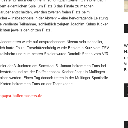
musste nur noch der ohnehin schon qualifizierte FSV Hollenbach
dem eigentlichen Spiel um Platz 3 das Finale zu machen.
darüber entscheiden, wer den zweiten freien Platz beim
cher – insbesondere in der Abwehr – eine hervorragende Leistung
eine verdiente Teilnahme, schließlich zeigten Joachim Kuhns Kicker
chten jeweils den dritten Platz.
 Niederstetten wurde auf ansprechendem Niveau sehr schneller,
Wi
ich harte Fouls.
Torschützenkönig wurde Benjamin Kurz vom FSV
Ha
 Crailsheim und zum besten Spieler wurde Dominik Sessa vom VfR
u
V
turnier der A-Junioren am Samstag, 5. Januar bekommen Fans bei
Ba
derstetten und bei der Raiffeisenbank Kocher-Jagst in Mulfingen.
ben werden. Einen Tag danach treten in der Mulfinger Sporthalle
. Karten bekommen Fans an der Tageskasse.
apst-hallenmasters.de