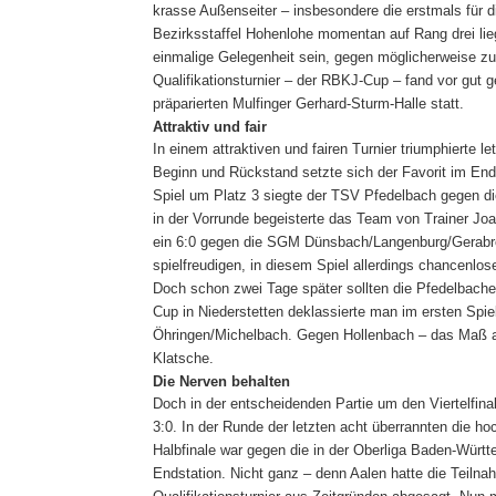
krasse Außenseiter – insbesondere die erstmals für di
Bezirksstaffel Hohenlohe momentan auf Rang drei li
einmalige Gelegenheit sein, gegen möglicherweise zu
Qualifikationsturnier – der RBKJ-Cup – fand vor gut 
präparierten Mulfinger Gerhard-Sturm-Halle statt.
Attraktiv und fair
In einem attraktiven und fairen Turnier triumphierte
Beginn und Rückstand setzte sich der Favorit im End
Spiel um Platz 3 siegte der TSV Pfedelbach gegen di
in der Vorrunde begeisterte das Team von Trainer Joac
ein 6:0 gegen die SGM Dünsbach/Langenburg/Gerabron
spielfreudigen, in diesem Spiel allerdings chancenlo
Doch schon zwei Tage später sollten die Pfedelbach
Cup in Niederstetten deklassierte man im ersten Spi
Öhringen/Michelbach. Gegen Hollenbach – das Maß al
Klatsche.
Die Nerven behalten
Doch in der entscheidenden Partie um den Viertelfin
3:0. In der Runde der letzten acht überrannten die h
Halbfinale war gegen die in der Oberliga Baden-Würt
Endstation. Nicht ganz – denn Aalen hatte die Teil