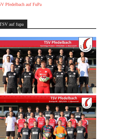
V Pfedelbach auf FuPa
TSV auf fupa