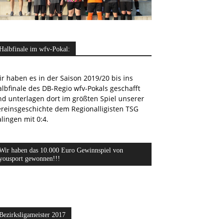
Halbfinale im wfv-Pokal:
r haben es in der Saison 2019/20 bis ins
lbfinale des DB-Regio wfv-Pokals geschafft
nd unterlagen dort im größten Spiel unserer
ereinsgeschichte dem Regionalligisten TSG
lingen mit 0:4.
Wir haben das 10.000 Euro Gewinnspiel von
yousport gewonnen!!!
Bezirksligameister 2017