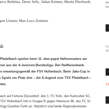
rco Rehklau, Denis Sefic, Julian Krämer, Moritz Eberhardt,
Hie
Sp
Sergen Uzuner, Max-Luca Zenkner
:
12
15
30
Pfedelbach spielen beim 11. ebm-papst Hallenmasters am
ner aus der A-Junioren-Bundesliga. Den Raiffeisenbank-
nn erwartungsgemäß der FSV Hollenbach. Beim Jako-Cup in
es Spiels um Platz drei – die A-Jugend vom TSV Pfedelbach –
eten.
TS
bach auf Fortuna Düsseldorf, den 1. FC Köln, den Karlsruher SC,
SV Hollenbach tritt in Gruppe B gegen Hannover 96, den FC St.
pVgg Greuther Fürth an. Natürlich sind beide Regionalvertreter