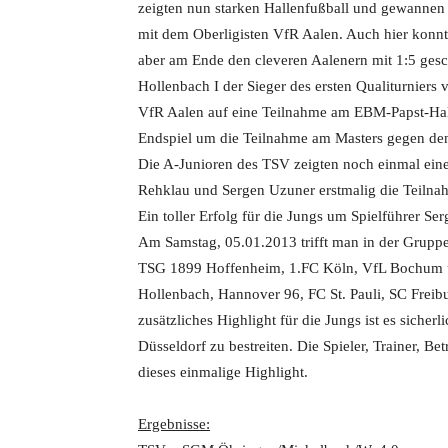
zeigten nun starken Hallenfußball und gewannen 
mit dem Oberligisten VfR Aalen. Auch hier konnte
aber am Ende den cleveren Aalenern mit 1:5 ges
Hollenbach I der Sieger des ersten Qualiturnier
VfR Aalen auf eine Teilnahme am EBM-Papst-Hall
Endspiel um die Teilnahme am Masters gegen de
Die A-Junioren des TSV zeigten noch einmal eine
Rehklau und Sergen Uzuner erstmalig die Teiln
Ein toller Erfolg für die Jungs um Spielführer Se
Am Samstag, 05.01.2013 trifft man in der Gruppe
TSG 1899 Hoffenheim, 1.FC Köln, VfL Bochum un
Hollenbach, Hannover 96, FC St. Pauli, SC Freibu
zusätzliches Highlight für die Jungs ist es siche
Düsseldorf zu bestreiten. Die Spieler, Trainer, Be
dieses einmalige Highlight.
Ergebnisse: