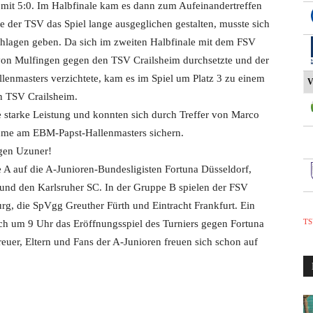
mit 5:0. Im Halbfinale kam es dann zum Aufeinandertreffen
 der TSV das Spiel lange ausgeglichen gestalten, musste sich
chlagen geben. Da sich im zweiten Halbfinale mit dem FSV
s von Mulfingen gegen den TSV Crailsheim durchsetzte und der
enmasters verzichtete, kam es im Spiel um Platz 3 zu einem
V
n TSV Crailsheim.
 starke Leistung und konnten sich durch Treffer von Marco
ahme am EBM-Papst-Hallenmasters sichern.
rgen Uzuner!
 A auf die A-Junioren-Bundesligisten Fortuna Düsseldorf,
d den Karlsruher SC. In der Gruppe B spielen der FSV
rg, die SpVgg Greuther Fürth und Eintracht Frankfurt. Ein
TS
rlich um 9 Uhr das Eröffnungsspiel des Turniers gegen Fortuna
treuer, Eltern und Fans der A-Junioren freuen sich schon auf