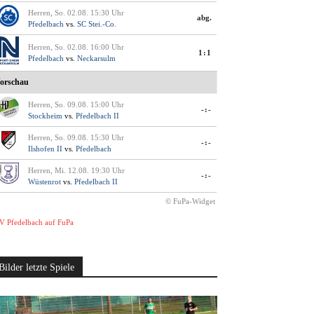
Herren, So. 02.08. 15:30 Uhr
abg.
Pfedelbach
vs.
SC Stei.-Co.
Herren, So. 02.08. 16:00 Uhr
1:1
Pfedelbach
vs.
Neckarsulm
orschau
Herren, So. 09.08. 15:00 Uhr
-:-
Stockheim
vs.
Pfedelbach II
Herren, So. 09.08. 15:30 Uhr
-:-
Ilshofen II
vs.
Pfedelbach
Herren, Mi. 12.08. 19:30 Uhr
-:-
Wüstenrot
vs.
Pfedelbach II
© FuPa-Widget
V Pfedelbach auf FuPa
Bilder letzte Spiele