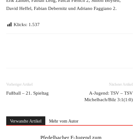
Erik Zander, Fabian Leng, Pascal Fleisch 2, Simon Boysen,
David Heffel, Fabian Debernitz und Adriano Faggiano 2.
Klicks:
1.537
Vorheriger Artikel
Nächster Artikel
Fußball – 21. Spieltag
A-Jugend: TSV – TSV
Michelbach/Bilz 3:1(1:0)
Verwandte Artikel
Mehr vom Autor
Pfedelbacher F-Jugend zum