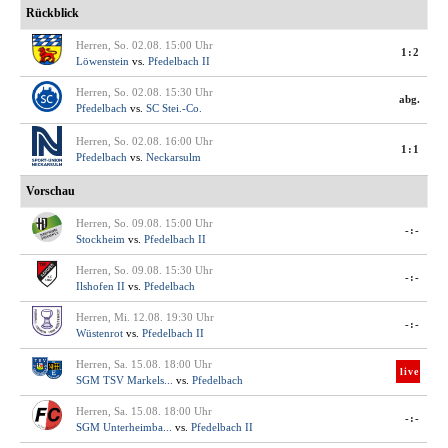
Rückblick
Herren, So. 02.08. 15:00 Uhr
1:2
Löwenstein
vs.
Pfedelbach II
Herren, So. 02.08. 15:30 Uhr
abg.
Pfedelbach
vs.
SC Stei.-Co.
Herren, So. 02.08. 16:00 Uhr
1:1
Pfedelbach
vs.
Neckarsulm
Vorschau
Herren, So. 09.08. 15:00 Uhr
-:-
Stockheim
vs.
Pfedelbach II
Herren, So. 09.08. 15:30 Uhr
-:-
Ilshofen II
vs.
Pfedelbach
Herren, Mi. 12.08. 19:30 Uhr
-:-
Wüstenrot
vs.
Pfedelbach II
Herren, Sa. 15.08. 18:00 Uhr
live
SGM TSV Markels...
vs.
Pfedelbach
Herren, Sa. 15.08. 18:00 Uhr
-:-
SGM Unterheimba...
vs.
Pfedelbach II