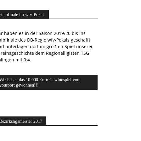
Halbfinale im wfv-Pokal:
r haben es in der Saison 2019/20 bis ins
lbfinale des DB-Regio wfv-Pokals geschafft
nd unterlagen dort im größten Spiel unserer
ereinsgeschichte dem Regionalligisten TSG
lingen mit 0:4.
Wir haben das 10.000 Euro Gewinnspiel von
yousport gewonnen!!!
Bezirksligameister 2017