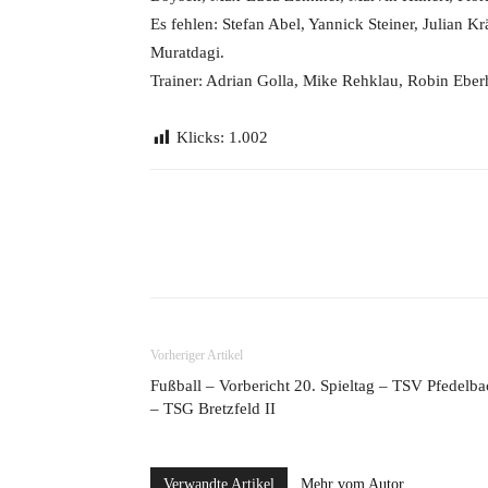
Es fehlen: Stefan Abel, Yannick Steiner, Julian K
Muratdagi.
Trainer: Adrian Golla, Mike Rehklau, Robin Eber
Klicks:
1.002
Teilen
Vorheriger Artikel
Fußball – Vorbericht 20. Spieltag – TSV Pfedelb
– TSG Bretzfeld II
Verwandte Artikel
Mehr vom Autor