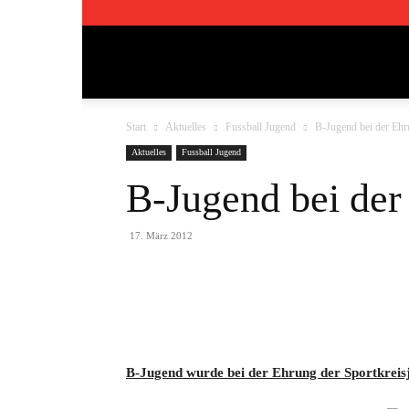
TSV
Start
Aktuelles
Fussball Jugend
B-Jugend bei der Ehr
Pfedelbach
Aktuelles
Fussball Jugend
B-Jugend bei der
1911
17. März 2012
e.V.
Teilen
B-Jugend wurde bei der Ehrung der Sportkreisj