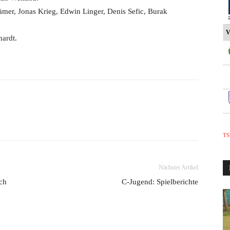
rämer, Jonas Krieg, Edwin Linger, Denis Sefic, Burak
V
hardt.
TS
Nächster Artikel
ach
C-Jugend: Spielberichte