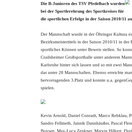
Die B-Junioren des TSV Pfedelbach wurden
bei der Sportlerehrung des Sportkreises für
die sportlichen Erfolge in der Saison 2010/11 a
Der Mannschaft wurde in der Öhringer Kultura e
Bezirksmeistertitels in der Saison 2010/11 in de
sportliches Können unter Beweis stellen. So konn
Crailsheimer Großsporthalle unter anderem Man
Karlsruhe hinter sich lassen und so mit zwei Man
das unter 28 Mannschaften. Ebenso erreichte man 
hervorragenden 3.Platz und konnte u.a. gegenGeg
spielen.
Kevin Arnold, Daniel Conradt, Marco Rehklau, Pi
Sandro Fellmeth, Jannik Dannhäußer, Pascal Flei
Boysen, Max-Luca Zenkner, Marvin Hilkert, Flor