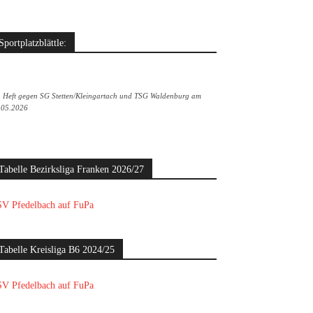
Sportplatzblättle:
. Heft gegen SG Stetten/Kleingartach und TSG Waldenburg am
.05.2026
Tabelle Bezirksliga Franken 2026/27
V Pfedelbach auf FuPa
Tabelle Kreisliga B6 2024/25
V Pfedelbach auf FuPa