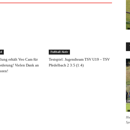
nd
Fußball Aktiv
ilung erhält Veo Cam für
Testspiel: Jugendteam TSV U19 – TSV
rderung! Vielen Dank an
Pfedelbach 2 3:5 (1:4)
oren!
Hie
Sp