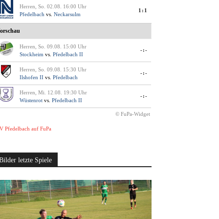
Herren, So. 02.08. 16:00 Uhr
1:1
Pfedelbach
vs.
Neckarsulm
orschau
Herren, So. 09.08. 15:00 Uhr
-:-
Stockheim
vs.
Pfedelbach II
Herren, So. 09.08. 15:30 Uhr
-:-
Ilshofen II
vs.
Pfedelbach
Herren, Mi. 12.08. 19:30 Uhr
-:-
Wüstenrot
vs.
Pfedelbach II
© FuPa-Widget
V Pfedelbach auf FuPa
Bilder letzte Spiele