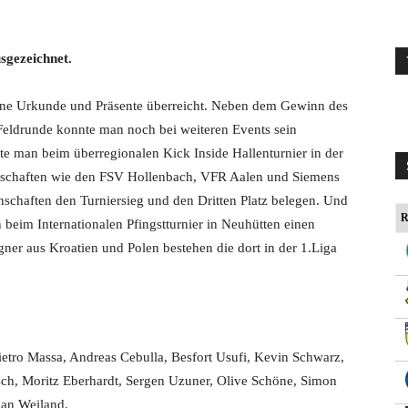
usgezeichnet.
ine Urkunde und Präsente überreicht. Neben dem Gewinn des
r Feldrunde konnte man noch bei weiteren Events sein
te man beim überregionalen Kick Inside Hallenturnier in der
nschaften wie den FSV Hollenbach, VFR Aalen und Siemens
nschaften den Turniersieg und den Dritten Platz belegen. Und
R
beim Internationalen Pfingstturnier in Neuhütten einen
ner aus Kroatien und Polen bestehen die dort in der 1.Liga
etro Massa, Andreas Cebulla, Besfort Usufi, Kevin Schwarz,
sch, Moritz Eberhardt, Sergen Uzuner, Olive Schöne, Simon
ian Weiland.