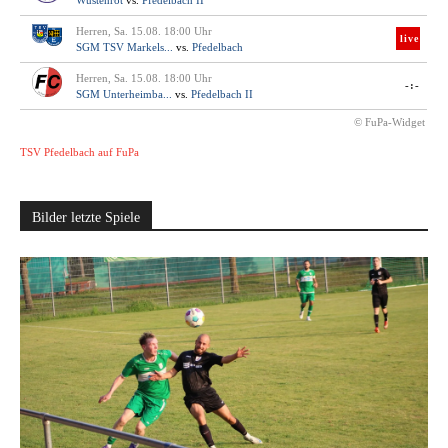
Wüstenrot
vs.
Pfedelbach II
Herren, Sa. 15.08. 18:00 Uhr
live
SGM TSV Markels...
vs.
Pfedelbach
Herren, Sa. 15.08. 18:00 Uhr
-:-
SGM Unterheimba...
vs.
Pfedelbach II
© FuPa-Widget
TSV Pfedelbach auf FuPa
Bilder letzte Spiele