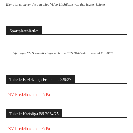
Hier gibt es immer die aktuellen Video-Highlights von den letzten Spielen
Sportplatzblättle:
15. Heft gegen SG Stetten/Kleingartach und TSG Waldenburg am 30.05.2026
Tabelle Bezirksliga Franken 2026/27
TSV Pfedelbach auf FuPa
Tabelle Kreisliga B6 2024/25
TSV Pfedelbach auf FuPa