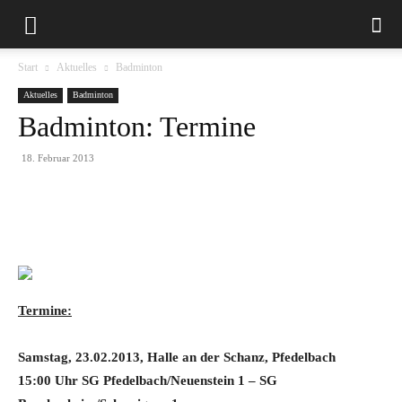
Start
Aktuelles
Badminton
Aktuelles
Badminton
Badminton: Termine
18. Februar 2013
Termine:
Samstag, 23.02.2013, Halle an der Schanz, Pfedelbach
15:00 Uhr SG Pfedelbach/Neuenstein 1 – SG