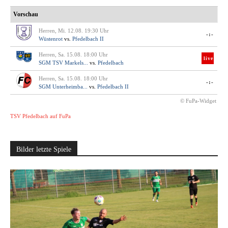
Vorschau
Herren, Mi. 12.08. 19:30 Uhr
-:-
Wüstenrot
vs.
Pfedelbach II
Herren, Sa. 15.08. 18:00 Uhr
live
SGM TSV Markels...
vs.
Pfedelbach
Herren, Sa. 15.08. 18:00 Uhr
-:-
SGM Unterheimba...
vs.
Pfedelbach II
© FuPa-Widget
TSV Pfedelbach auf FuPa
Bilder letzte Spiele