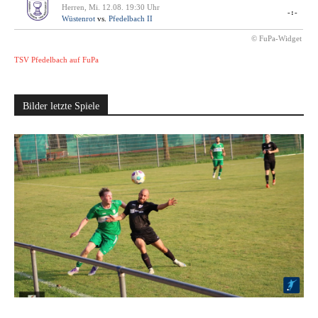
Herren, Mi. 12.08. 19:30 Uhr
-:-
Wüstenrot
vs.
Pfedelbach II
© FuPa-Widget
TSV Pfedelbach auf FuPa
Bilder letzte Spiele