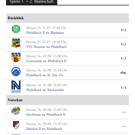
Spiele 1. + 2. Mannschaft
Rückblick
Herren, Fr. 31.07. 17:00 Uhr
3:2
Pfedelbach II
vs.
Bissingen
Herren, Fr. 31.07. 19:00 Uhr
2:2
TSV Neuenst.
vs.
Pfedelbach
Herren, So. 02.08. 15:00 Uhr
1:2
Löwenstein
vs.
Pfedelbach II
Herren, So. 02.08. 15:30 Uhr
abg.
Pfedelbach
vs.
SC Stei.-Co.
Herren, So. 02.08. 16:00 Uhr
1:1
Pfedelbach
vs.
Neckarsulm
Vorschau
Herren, So. 09.08. 15:00 Uhr
-:-
Stockheim
vs.
Pfedelbach II
Herren, So. 09.08. 15:30 Uhr
-:-
Ilshofen II
vs.
Pfedelbach