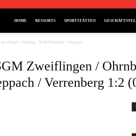
HOME
RESSORTS
SPORTSTÄTTEN
GESCHÄFTSTE
Zweiflingen / Ohrnberg – SGM Pfedelbach / Scheppach /...
 SGM Zweiflingen / Ohrn
ppach / Verrenberg 1:2 (