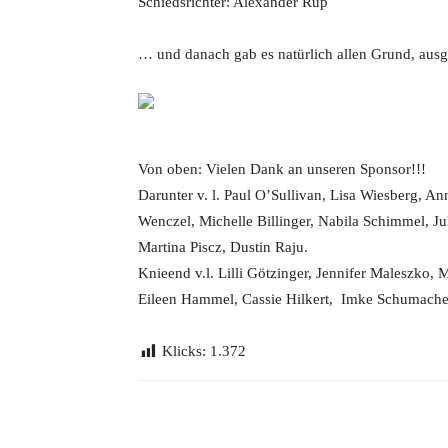
Schiedsrichter: Alexander Rup
… und danach gab es natürlich allen Grund, ausge
Von oben: Vielen Dank an unseren Sponsor!!!
Darunter v. l. Paul O’Sullivan, Lisa Wiesberg, 
Wenczel, Michelle Billinger, Nabila Schimmel, Ju
Martina Piscz, Dustin Raju.
Knieend v.l. Lilli Götzinger, Jennifer Maleszko, 
Eileen Hammel, Cassie Hilkert, Imke Schumacher,
Klicks:
1.372