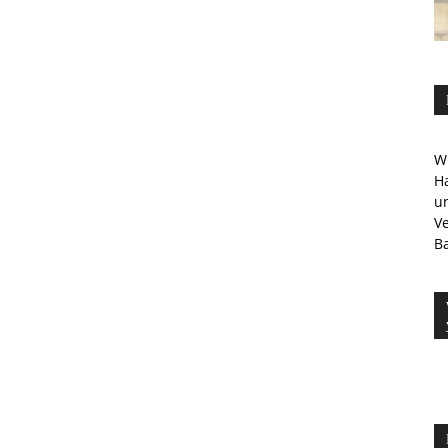
Wi
Ha
u
V
Ba