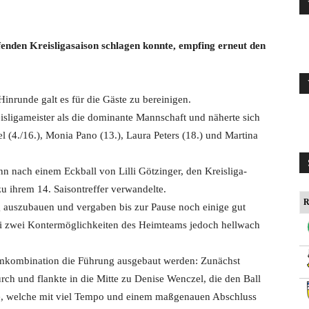
fenden Kreisligasaison schlagen konnte, empfing erneut den
inrunde galt es für die Gäste zu bereinigen.
isligameister als die dominante Mannschaft und näherte sich
(4./16.), Monia Pano (13.), Laura Peters (18.) und Martina
nn nach einem Eckball von Lilli Götzinger, den Kreisliga-
u ihrem 14. Saisontreffer verwandelte.
R
g auszubauen und vergaben bis zur Pause noch einige gut
bei zwei Kontermöglichkeiten des Heimteams jedoch hellwach
mkombination die Führung ausgebaut werden: Zunächst
urch und flankte in die Mitte zu Denise Wenczel, die den Ball
rte, welche mit viel Tempo und einem maßgenauen Abschluss