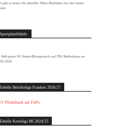
r gibt es immer die aktuellen Video-Highlights von den letzten
ielen
Sportplatzblättle:
. Heft gegen SG Stetten/Kleingartach und TSG Waldenburg am
.05.2026
Tabelle Bezirksliga Franken 2026/27
V Pfedelbach auf FuPa
Tabelle Kreisliga B6 2024/25