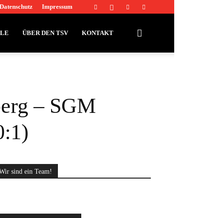
Datenschutz
Impressum
LLE
ÜBER DEN TSV
KONTAKT
berg – SGM
0:1)
Wir sind ein Team!