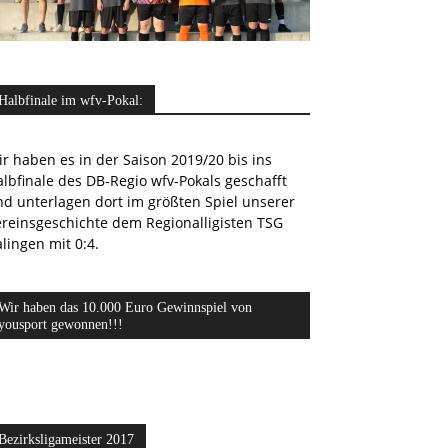
Halbfinale im wfv-Pokal:
r haben es in der Saison 2019/20 bis ins
lbfinale des DB-Regio wfv-Pokals geschafft
nd unterlagen dort im größten Spiel unserer
ereinsgeschichte dem Regionalligisten TSG
lingen mit 0:4.
Wir haben das 10.000 Euro Gewinnspiel von
yousport gewonnen!!!
Bezirksligameister 2017