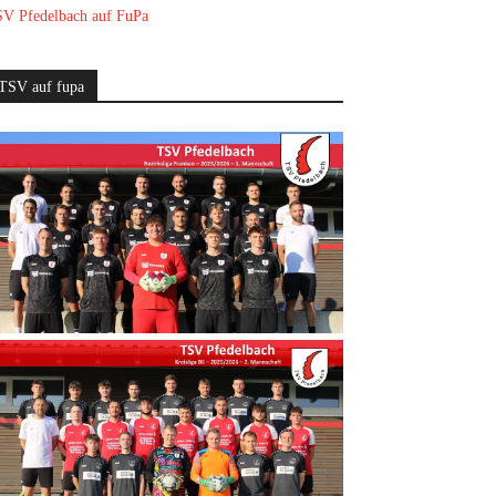
V Pfedelbach auf FuPa
TSV auf fupa