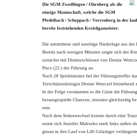
Die SGM Zweiflingen / Ohrnberg als die
einzige Mannschaft, welche die SGM
Pfedelbach / Scheppach / Verrenberg in der lau
bereits feststehenden Kreisligameister.
Die umstrittene und unnötige Niederlage aus der H
Bereits nach wenigen Minuten zeigte sich der Kre
zunächst mit Distanzschüssen von Denise Wenczel 
Piscz (22.) der Führung an.
Nach 28 Spielminuten fiel der Führungstreffer da
Torschützenkönigin Denise Wenczel freistehend z
In der Folge versäumten es die Gäste die Führun
herausgespielte Chancen, mussten gleichzeitig 
sein.
Nach dem Seitenwechsel konnte durch eine Trau
setzte sich Jennifer Maleszko stark links außen d
genau in den Lauf von Lilli Götzinger verlänge