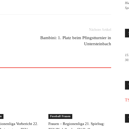
Hie
Sp
Nächster Artikel
Bambini: 1. Platz beim Pfingstturnier in
Untersteinbach
15
30
TS
en
Fussball Frauen
ionenliga Vorbericht 22.
Frauen – Regionenliga 21. Spieltag: