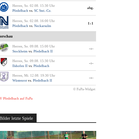
Herren, So. 02.08. 15:30 Uhr
abg.
Pfedelbach
vs.
SC Stei.-Co.
Herren, So. 02.08. 16:00 Uhr
1:1
Pfedelbach
vs.
Neckarsulm
orschau
Herren, So. 09.08. 15:00 Uhr
-:-
Stockheim
vs.
Pfedelbach II
Herren, So. 09.08. 15:30 Uhr
-:-
Ilshofen II
vs.
Pfedelbach
Herren, Mi. 12.08. 19:30 Uhr
-:-
Wüstenrot
vs.
Pfedelbach II
© FuPa-Widget
V Pfedelbach auf FuPa
Bilder letzte Spiele