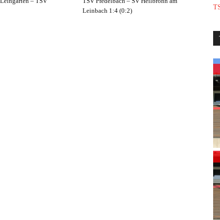
 Leingarten – TSV
TSV Pfedelbach – SV Heilbronn am
TS
Leinbach 1:4 (0:2)