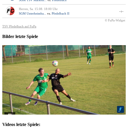
Herren, Sa. 15.08. 18:00 Uhr
-:-
SGM Unterheimba...
vs.
Pfedelbach II
© FuPa-Widget
TSV Pfedelbach auf FuPa
Bilder letzte Spiele
Videos letzte Spiele: