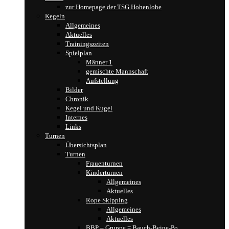
zur Homepage der TSG Hohenlohe
Kegeln
Allgemeines
Aktuelles
Trainingszeiten
Spielplan
Männer 1
gemischte Mannschaft
Aufstellung
Bilder
Chronik
Kegel und Kugel
Internes
Links
Turnen
Übersichtsplan
Turnen
Frauenturnen
Kinderturnen
Allgemeines
Aktuelles
Rope Skipping
Allgemeines
Aktuelles
BBP – Gruppe = Bauch-Beine-Po