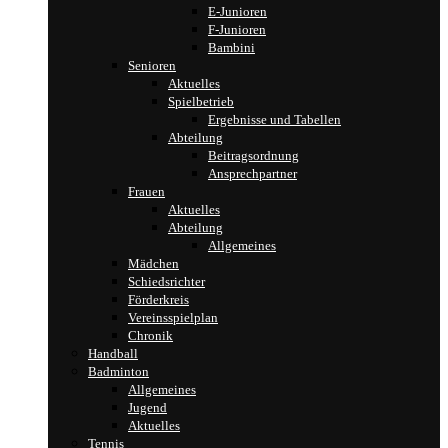
E-Junioren
F-Junioren
Bambini
Senioren
Aktuelles
Spielbetrieb
Ergebnisse und Tabellen
Abteilung
Beitragsordnung
Ansprechpartner
Frauen
Aktuelles
Abteilung
Allgemeines
Mädchen
Schiedsrichter
Förderkreis
Vereinsspielplan
Chronik
Handball
Badminton
Allgemeines
Jugend
Aktuelles
Tennis