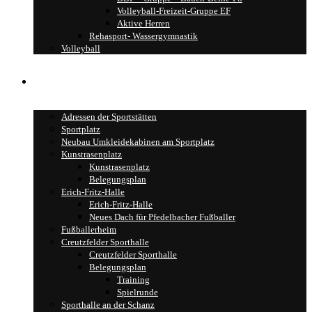
Volleyball-Freizeit-Gruppe EF
Aktive Herren
Rehasport- Wassergymnastik
Volleyball
Sportstätten
Adressen der Sportstätten
Sportplatz
Neubau Umkleidekabinen am Sportplatz
Kunstrasenplatz
Kunstrasenplatz
Belegungsplan
Erich-Fritz-Halle
Erich-Fritz-Halle
Neues Dach für Pfedelbacher Fußballer
Fußballerheim
Creutzfelder Sporthalle
Creutzfelder Sporthalle
Belegungsplan
Training
Spielrunde
Sporthalle an der Schanz