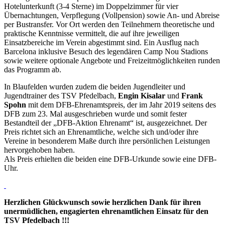
Hotelunterkunft (3-4 Sterne) im Doppelzimmer für vier
Übernachtungen, Verpflegung (Vollpension) sowie An- und Abreise
per Bustransfer. Vor Ort werden den Teilnehmern theoretische und
praktische Kenntnisse vermittelt, die auf ihre jeweiligen
Einsatzbereiche im Verein abgestimmt sind. Ein Ausflug nach
Barcelona inklusive Besuch des legendären Camp Nou Stadions
sowie weitere optionale Angebote und Freizeitmöglichkeiten runden
das Programm ab.
In Blaufelden wurden zudem die beiden Jugendleiter und
Jugendtrainer des TSV Pfedelbach,
Engin Kisalar
und
Frank
Spohn
mit dem DFB-Ehrenamtspreis, der im Jahr 2019 seitens des
DFB zum 23. Mal ausgeschrieben wurde und somit fester
Bestandteil der „DFB-Aktion Ehrenamt“ ist, ausgezeichnet. Der
Preis richtet sich an Ehrenamtliche, welche sich und/oder ihre
Vereine in besonderem Maße durch ihre persönlichen Leistungen
hervorgehoben haben.
Als Preis erhielten die beiden eine DFB-Urkunde sowie eine DFB-
Uhr.
Herzlichen Glückwunsch sowie herzlichen Dank für ihren
unermüdlichen, engagierten ehrenamtlichen Einsatz für den
TSV Pfedelbach !!!