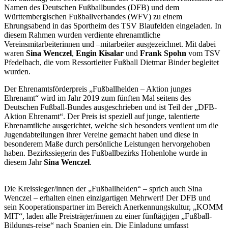
Namen des Deutschen Fußballbundes (DFB) und dem
Württembergischen Fußballverbandes (WFV) zu einem
Ehrungsabend in das Sportheim des TSV Blaufelden eingeladen. In
diesem Rahmen wurden verdiente ehrenamtliche
Vereinsmitarbeiterinnen und –mitarbeiter ausgezeichnet. Mit dabei
waren
Sina Wenczel
,
Engin Kisalar
und
Frank Spohn
vom TSV
Pfedelbach, die vom Ressortleiter Fußball Dietmar Binder begleitet
wurden.
Der Ehrenamtsförderpreis „Fußballhelden – Aktion junges
Ehrenamt“ wird im Jahr 2019 zum fünften Mal seitens des
Deutschen Fußball-Bundes ausgeschrieben und ist Teil der „DFB-
Aktion Ehrenamt“. Der Preis ist speziell auf junge, talentierte
Ehrenamtliche ausgerichtet, welche sich besonders verdient um die
Jugendabteilungen ihrer Vereine gemacht haben und diese in
besonderem Maße durch persönliche Leistungen hervorgehoben
haben. Bezirkssiegerin des Fußballbezirks Hohenlohe wurde in
diesem Jahr
Sina Wenczel
.
Die Kreissieger/innen der „Fußballhelden“ – sprich auch Sina
Wenczel – erhalten einen einzigartigen Mehrwert! Der DFB und
sein Kooperationspartner im Bereich Anerkennungskultur, „KOMM
MIT“, laden alle Preisträger/innen zu einer fünftägigen „Fußball-
Bildungs-reise“ nach Spanien ein. Die Einladung umfasst