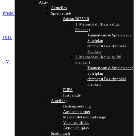
Aktiv
Aktuelles
Pfedelbach
Spielbetrieb
Saison 2025/26
1. Mannschaft (Bezirksliga
Franken)
Trainerteam & Spielerkader
1911
Spielplan
ebmpapst Bezirkspokal
Franken
2. Mannschaft (Kreisliga B6
e.V.
Franken)
Trainerteam & Spielerkader
Spielplan
ebmpapst Bezirkspokal
Franken
FUPA
fussball.de
Abteilung
Beitragsordnung
Ansprechpartner
Meistertitel und Aufstiege
Verantwortliche
Aktion Fairplay
Stadionheft