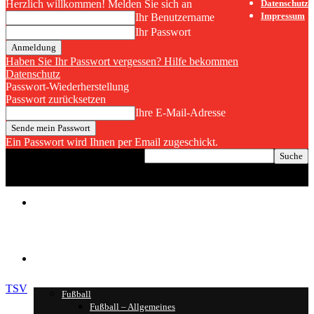
Herzlich willkommen! Melden Sie sich an
Datenschutz
Impressum
Ihr Benutzername
Ihr Passwort
Haben Sie Ihr Passwort vergessen? Hilfe bekommen
Datenschutz
Passwort-Wiederherstellung
Passwort zurücksetzen
Ihre E-Mail-Adresse
Ein Passwort wird Ihnen per Email zugeschickt.
Home
Ressorts
TSV
Fußball
Fußball – Allgemeines