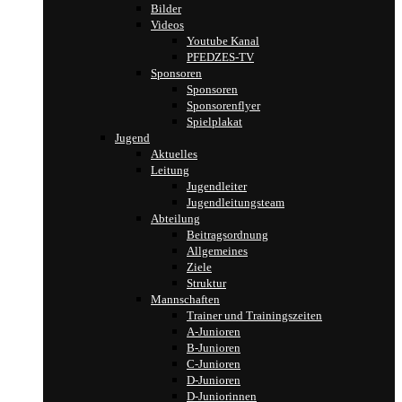
Bilder
Videos
Youtube Kanal
PFEDZES-TV
Sponsoren
Sponsoren
Sponsorenflyer
Spielplakat
Jugend
Aktuelles
Leitung
Jugendleiter
Jugendleitungsteam
Abteilung
Beitragsordnung
Allgemeines
Ziele
Struktur
Mannschaften
Trainer und Trainingszeiten
A-Junioren
B-Junioren
C-Junioren
D-Junioren
D-Juniorinnen