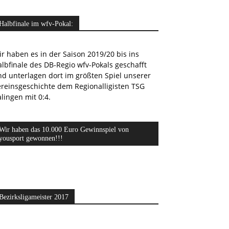
Halbfinale im wfv-Pokal:
r haben es in der Saison 2019/20 bis ins
lbfinale des DB-Regio wfv-Pokals geschafft
nd unterlagen dort im größten Spiel unserer
ereinsgeschichte dem Regionalligisten TSG
lingen mit 0:4.
Wir haben das 10.000 Euro Gewinnspiel von
yousport gewonnen!!!
Bezirksligameister 2017