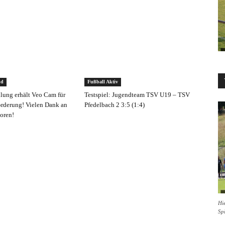
nd
Fußball Aktiv
ilung erhält Veo Cam für
Testspiel: Jugendteam TSV U19 – TSV
rderung! Vielen Dank an
Pfedelbach 2 3:5 (1:4)
oren!
Hie
Sp