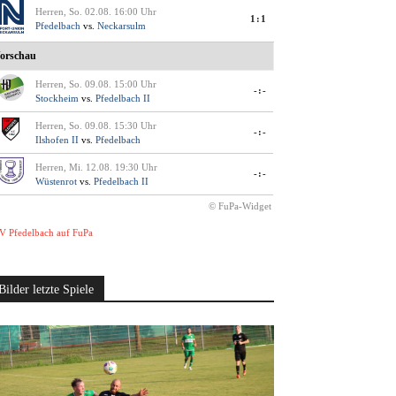
Herren, So. 02.08. 16:00 Uhr
1:1
Pfedelbach
vs.
Neckarsulm
orschau
Herren, So. 09.08. 15:00 Uhr
-:-
Stockheim
vs.
Pfedelbach II
Herren, So. 09.08. 15:30 Uhr
-:-
Ilshofen II
vs.
Pfedelbach
Herren, Mi. 12.08. 19:30 Uhr
-:-
Wüstenrot
vs.
Pfedelbach II
© FuPa-Widget
V Pfedelbach auf FuPa
Bilder letzte Spiele