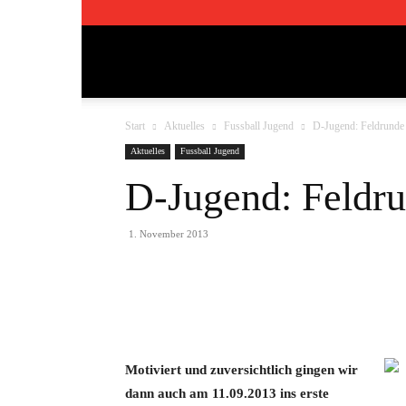
TSV
Start
Aktuelles
Fussball Jugend
D-Jugend: Feldrunde
Pfedelbach
Aktuelles
Fussball Jugend
D-Jugend: Feldr
1911
1. November 2013
e.V.
Teilen
Motiviert und zuversichtlich gingen wir
dann auch am 11.09.2013 ins erste