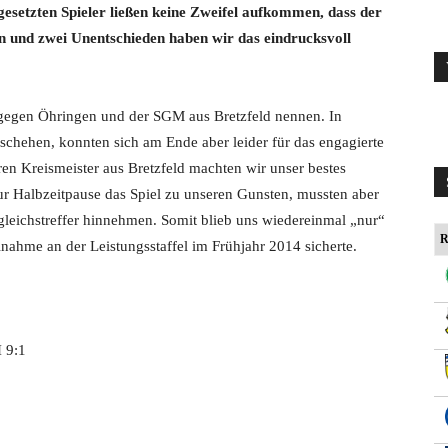
ngesetzten Spieler ließen keine Zweifel aufkommen, dass der
en und zwei Unentschieden haben wir das eindrucksvoll
 gegen Öhringen und der SGM aus Bretzfeld nennen. In
schehen, konnten sich am Ende aber leider für das engagierte
ren Kreismeister aus Bretzfeld machten wir unser bestes
r Halbzeitpause das Spiel zu unseren Gunsten, mussten aber
leichstreffer hinnehmen. Somit blieb uns wiedereinmal „nur“
R
ilnahme an der Leistungsstaffel im Frühjahr 2014 sicherte.
 9:1