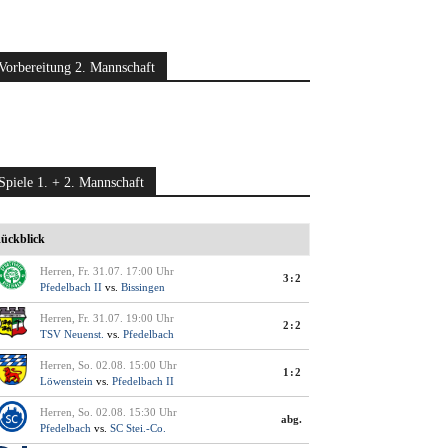
Vorbereitung 2. Mannschaft
Spiele 1. + 2. Mannschaft
ückblick
Herren, Fr. 31.07. 17:00 Uhr
3:2
Pfedelbach II
vs.
Bissingen
Herren, Fr. 31.07. 19:00 Uhr
2:2
TSV Neuenst.
vs.
Pfedelbach
Herren, So. 02.08. 15:00 Uhr
1:2
Löwenstein
vs.
Pfedelbach II
Herren, So. 02.08. 15:30 Uhr
abg.
Pfedelbach
vs.
SC Stei.-Co.