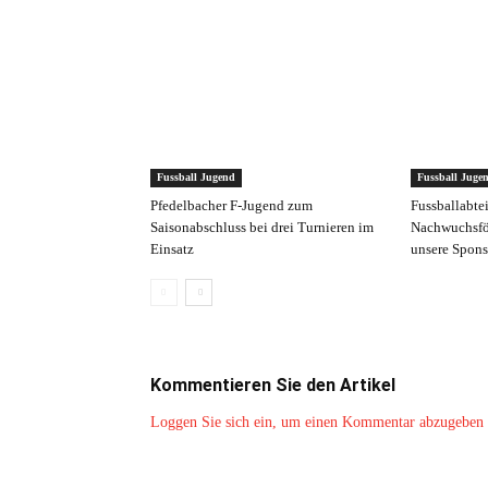
Fussball Jugend
Fussball Juge
Pfedelbacher F-Jugend zum
Fussballabte
Saisonabschluss bei drei Turnieren im
Nachwuchsfö
Einsatz
unsere Spons
Kommentieren Sie den Artikel
Loggen Sie sich ein, um einen Kommentar abzugeben