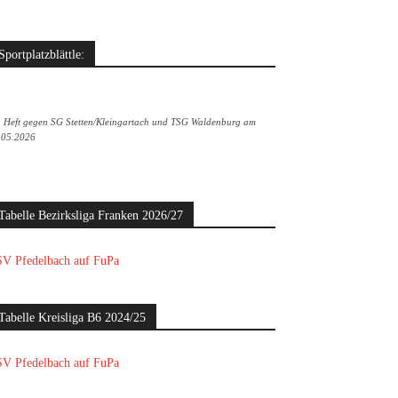
Sportplatzblättle:
. Heft gegen SG Stetten/Kleingartach und TSG Waldenburg am
.05.2026
Tabelle Bezirksliga Franken 2026/27
V Pfedelbach auf FuPa
Tabelle Kreisliga B6 2024/25
V Pfedelbach auf FuPa